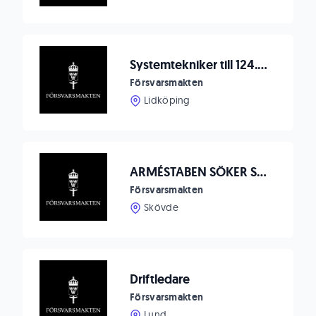
Systemtekniker till 124.teledrifttroppen, Skaraborgs flygflottilj F 7
Försvarsmakten
Lidköping
ARMÉSTABEN SÖKER SYSTEMINGENJÖR MED INRIKTNING INFORMATIONSLOGISTIK
Försvarsmakten
Skövde
Driftledare
Försvarsmakten
Lund