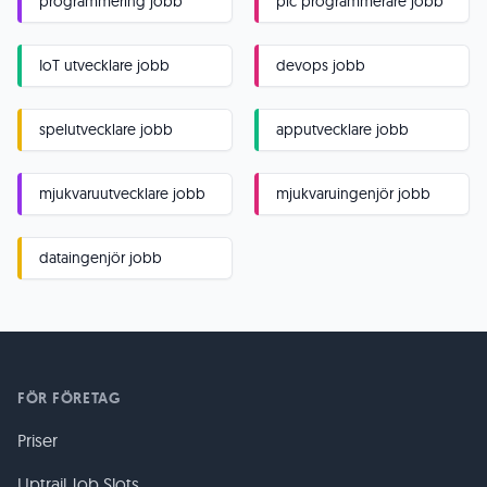
programmering jobb
plc programmerare jobb
IoT utvecklare jobb
devops jobb
spelutvecklare jobb
apputvecklare jobb
mjukvaruutvecklare jobb
mjukvaruingenjör jobb
dataingenjör jobb
FÖR FÖRETAG
Priser
Uptrail Job Slots