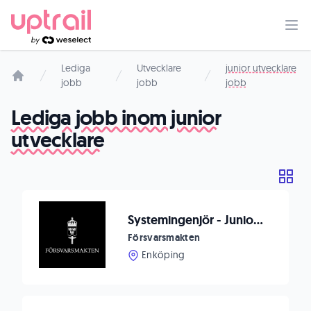
Lediga
Utvecklare
junior utvecklare
jobb
jobb
jobb
Startsida
Lediga jobb inom junior
utvecklare
Systemingenjör - Junior AI Utvecklare
Försvarsmakten
Enköping