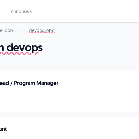
Annonsera
re jobb
devops jobb
om devops
Lead / Program Manager
ant