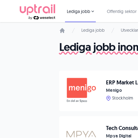
Lediga jobb
Offentlig sektor
Lediga jobb
Utveckla
Startsida
Lediga jobb in
ERP Market 
Menigo
Stockholm
Tech Consult
Mpya Digital