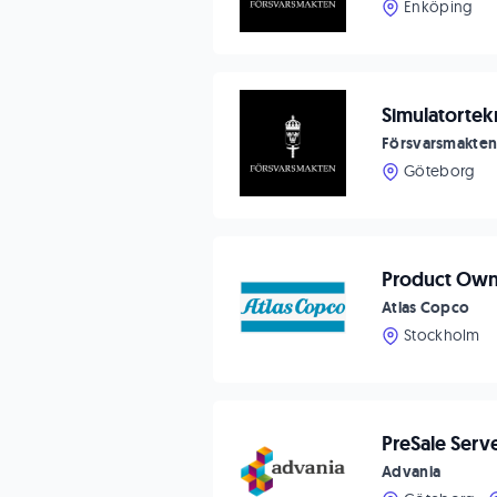
Enköping
Simulatortek
Försvarsmakte
Göteborg
Product Owne
Atlas Copco
Stockholm
PreSale Serv
Advania