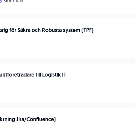
Stockholm
rig för Säkra och Robusta system (TPF)
n
ktföreträdare till Logistik IT
n
iktning Jira/Confluence)
n