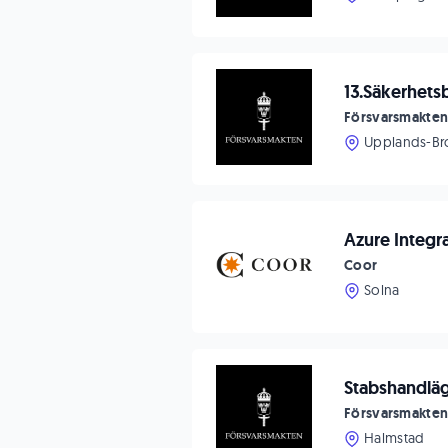
13.Säkerhets
Försvarsmakte
Upplands-Br
Azure Integra
Coor
Solna
Stabshandläg
Försvarsmakte
Halmstad