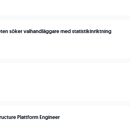
en söker valhandläggare med statistikinriktning
n
tructure Plattform Engineer
n