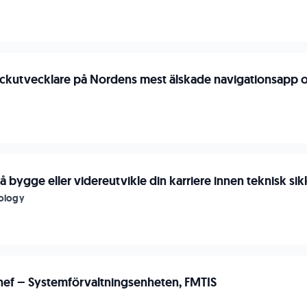
tackutvecklare på Nordens mest älskade navigationsapp oc
r å bygge eller videreutvikle din karriere innen teknisk si
nology
ef – Systemförvaltningsenheten, FMTIS
n