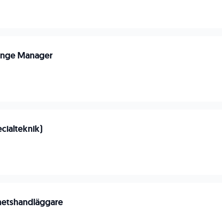
ange Manager
n
cialteknik)
n
hetshandläggare
n