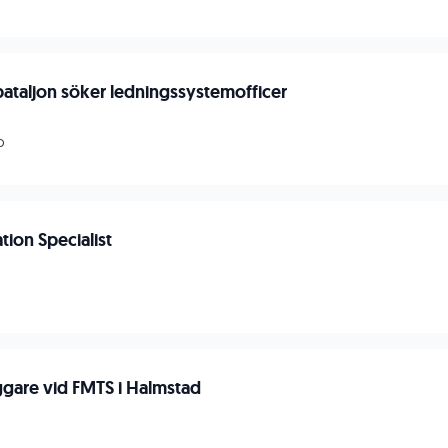
bataljon söker ledningssystemofficer
n
o
tion Specialist
gare vid FMTS i Halmstad
n