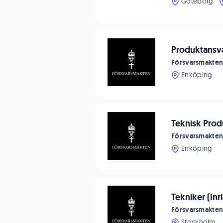
Göteborg
Produktansva
Försvarsmakte
Enköping
Teknisk Produ
Försvarsmakte
Enköping
Tekniker (Inr
Försvarsmakte
Stockholm