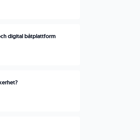
h digital båtplattform
kkerhet?