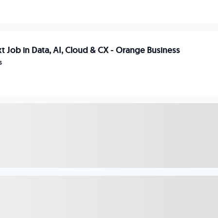
t Job in Data, AI, Cloud & CX - Orange Business
s
ef – Systemförvaltningsenheten, FMTIS
n
ange Manager
n