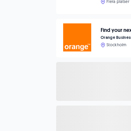
Flera platser
Find your nex
Orange Busines
Stockholm
Avdelningsch
Försvarsmakte
Enköping
Operativ Ch
Försvarsmakte