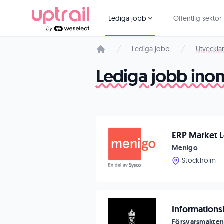
Lediga jobb
Offentlig sektor
Lediga jobb
Utveckla
Startsida
Lediga jobb ino
ERP Market 
Menigo
Stockholm
Informationsl
Försvarsmakte