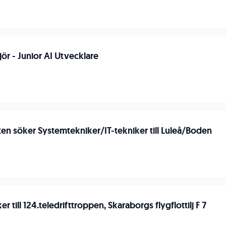
ör - Junior AI Utvecklare
n
en söker Systemtekniker/IT-tekniker till Luleå/Boden
n
r till 124.teledrifttroppen, Skaraborgs flygflottilj F 7
n