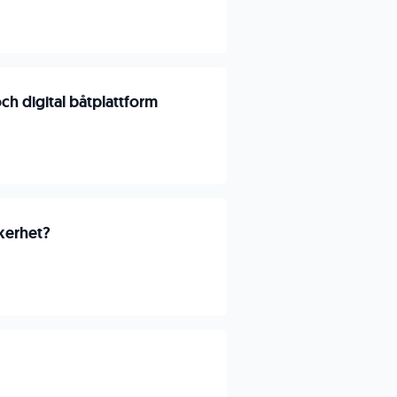
h digital båtplattform
kkerhet?