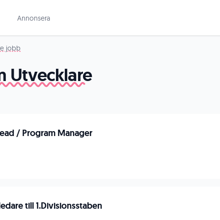
Annonsera
re jobb
m Utvecklare
Lead / Program Manager
edare till 1.Divisionsstaben
n