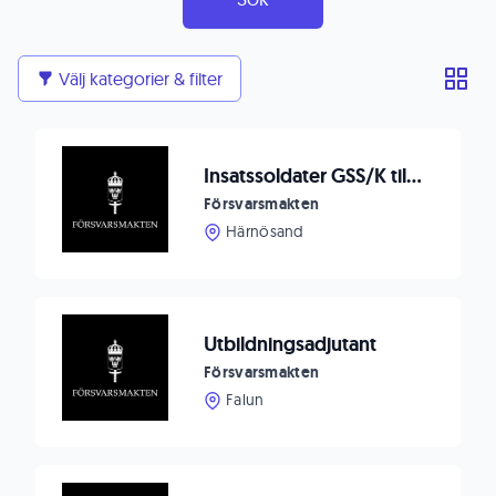
Välj kategorier & filter
Insatssoldater GSS/K till IBSS I 21 Härnösand
Försvarsmakten
Härnösand
Utbildningsadjutant
Försvarsmakten
Falun