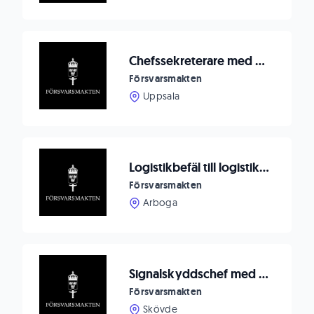
Chefssekreterare med stöd till ledningen
Försvarsmakten
Uppsala
Logistikbefäl till logistikenheten FMTIS
Försvarsmakten
Arboga
Signalskyddschef med inriktning NATO COMSEC
Försvarsmakten
Skövde