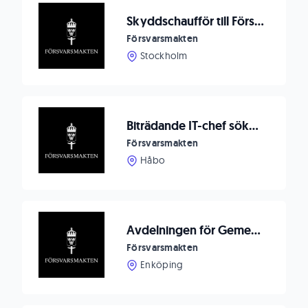
Skyddschaufför till Försvarsmaktens Högkvarter
Försvarsmakten
Stockholm
Biträdande IT-chef sökes till F 16 Bålsta
Försvarsmakten
Håbo
Avdelningen för Gemensamma Operationer söker 2 st Stabsassistenter OR6
Försvarsmakten
Enköping