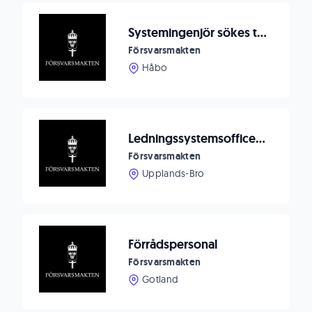
Systemingenjör sökes till F 16 Bålsta
Försvarsmakten
Håbo
Ledningssystemsofficer sökes till F 16 Bålsta
Försvarsmakten
Upplands-Bro
Förrådspersonal
Försvarsmakten
Gotland