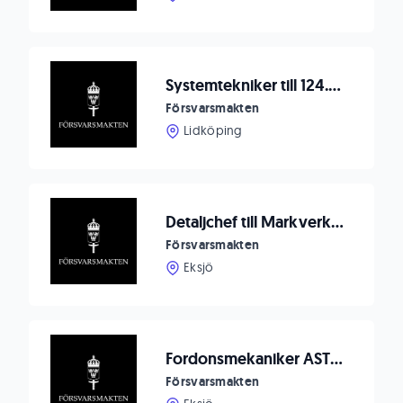
Systemtekniker till 124.teledrifttroppen, Skaraborgs flygflottilj F 7
Försvarsmakten
Lidköping
Detaljchef till Markverkstaden i Eksjö
Försvarsmakten
Eksjö
Fordonsmekaniker AST Markverkstad Eksjö
Försvarsmakten