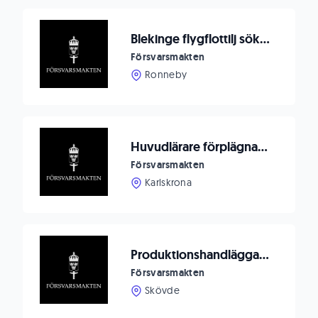
Blekinge flygflottilj söker ställföreträdande sektionschef till Drivmedelssektionen på Logistikenheten Ronneby
Försvarsmakten
Ronneby
Huvudlärare förplägnad Sjö
Försvarsmakten
Karlskrona
Produktionshandläggare till Markverkstad Skövde
Försvarsmakten
Skövde