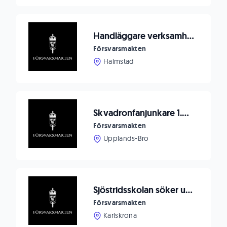
Handläggare verksamhetssäkerhet
Försvarsmakten
Halmstad
Skvadronfanjunkare 1.Militärpolisbataljon
Försvarsmakten
Upplands-Bro
Sjöstridsskolan söker utbildningssköterska i marinmedicin
Försvarsmakten
Karlskrona