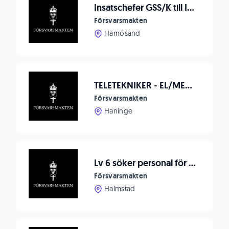
Insatschefer GSS/K till IBSS I 21, Härnösand
Försvarsmakten
Härnösand
TELETEKNIKER - EL/MEKANIK
Försvarsmakten
Haninge
Lv 6 söker personal för skydd och bevakning
Försvarsmakten
Halmstad