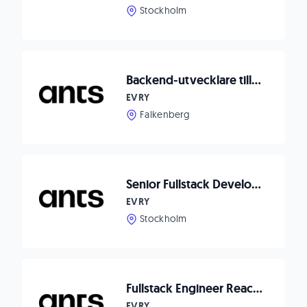
Stockholm
Backend-utvecklare till Matpriskollen
EVRY
Falkenberg
Senior Fullstack Developer to Compodium
EVRY
Stockholm
Fullstack Engineer React/Node.js to Waitwhile!
EVRY