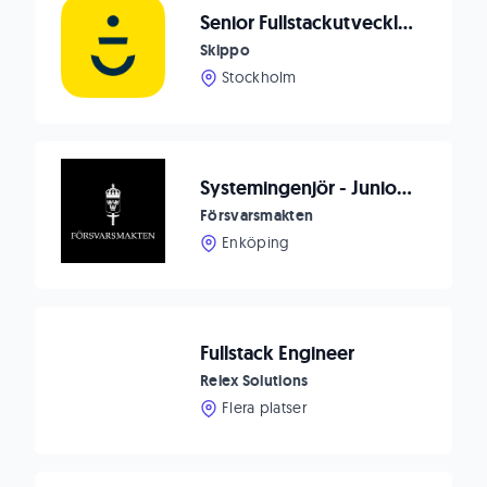
Senior Fullstackutvecklare på Nordens mest älskade navigationsapp och digital båtplattform
Skippo
Stockholm
Systemingenjör - Junior AI Utvecklare
Försvarsmakten
Enköping
Fullstack Engineer
Relex Solutions
Flera platser