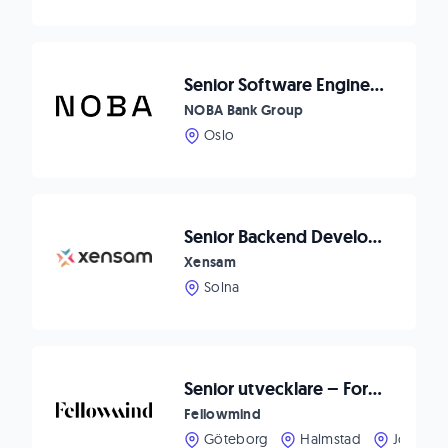
Senior Software Engineer - .Net Fokus
NOBA Bank Group
Oslo
Senior Backend Developer
Xensam
Solna
Senior utvecklare – Forma framtidens CRM-upplevelser hos Fellowmind
Fellowmind
Göteborg
Halmstad
Jönköpi