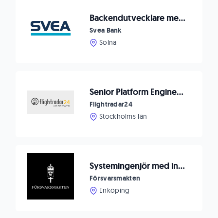
Backendutvecklare med frontenderfarenhet till Svea Bank
Svea Bank
Solna
Senior Platform Engineer (Backend + Data Engineering)
Flightradar24
Stockholms län
Systemingenjör med inriktning AI Platform- och backendutvecklare
Försvarsmakten
Enköping