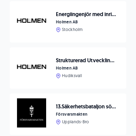
Energiingenjör med inriktning mot Vattenkraft/El
Holmen AB
Stockholm
Strukturerad Utvecklingsingenjör till Iggesunds Bruk
Holmen AB
Hudiksvall
13.Säkerhetsbataljon söker Teknisk chef till bataljonstaben
Försvarsmakten
Upplands-Bro