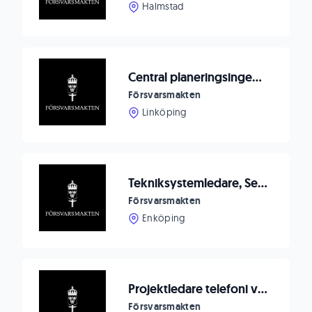
Halmstad
Central planeringsingenjör HKP14
Försvarsmakten
Linköping
Tekniksystemledare, Sensor och radarsystem
Försvarsmakten
Enköping
Projektledare telefoni vid FMLOG stab
Försvarsmakten