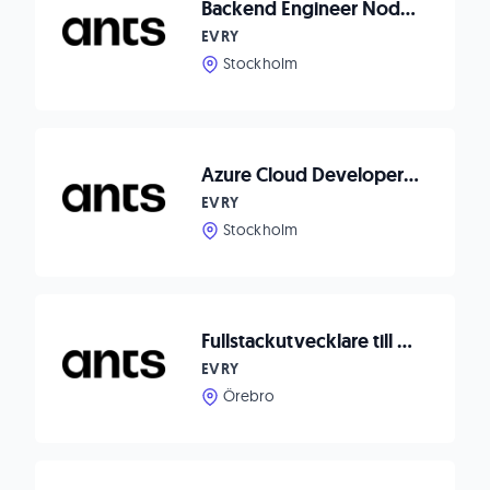
Backend Engineer Node.js to Waitwhile
EVRY
Stockholm
Azure Cloud Developer till Axema Access Control
EVRY
Stockholm
Fullstackutvecklare till Dormy
EVRY
Örebro