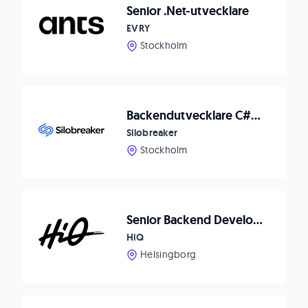
Senior .Net-utvecklare
EVRY
Stockholm
Backendutvecklare C#/.NET till Silobreaker
Silobreaker
Stockholm
Senior Backend Developer till Helsingborg
HiQ
Helsingborg