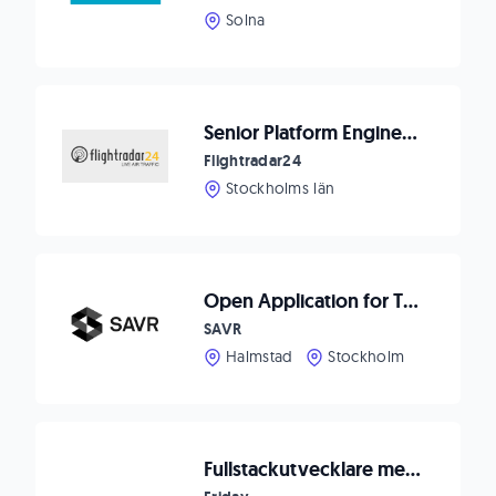
Solna
Senior Platform Engineer (Backend + Data Engineering)
Flightradar24
Stockholms län
Open Application for Talented Software Engineers
SAVR
Halmstad
Stockholm
Fullstackutvecklare med backend-fokus till IT-bolag