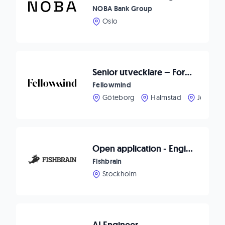
NOBA Bank Group
Oslo
Senior utvecklare – Forma framtidens CRM-upplevelser hos Fellowmind
Fellowmind
Göteborg
Halmstad
Jönköpi
Open application - Engineering
Fishbrain
Stockholm