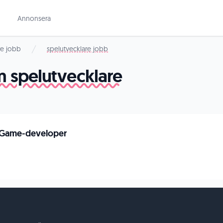
Annonsera
re jobb
spelutvecklare jobb
m spelutvecklare
y Game-developer