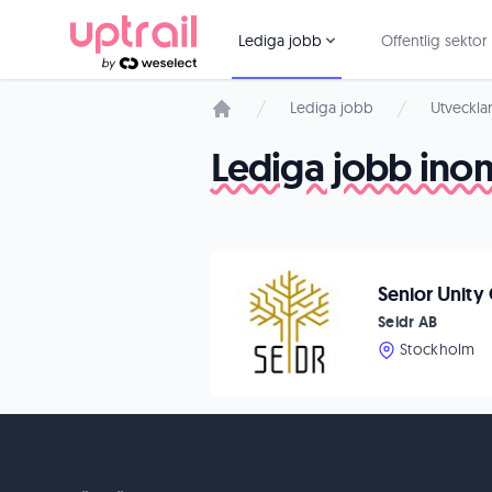
Lediga jobb
Offentlig sektor
Lediga jobb
Utveckla
Startsida
Lediga jobb ino
Senior Unit
Seidr AB
Stockholm