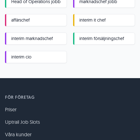
Head of Operations jobb
marknadschef jobb
affärschef
interim it chef
interim marknadschef
interim försäljningschef
interim cio
FÖR FÖRETAG
Priser
Uptrail Job Slots
Våra kunder