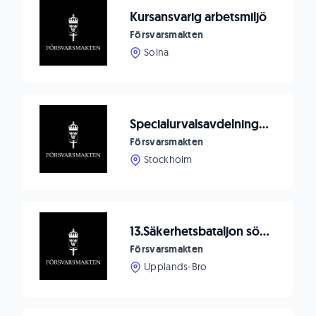
Kursansvarig arbetsmiljö
Försvarsmakten
Solna
Specialurvalsavdelningen vid Luftstridsskolan söker ställföreträdande avdelningschef
Försvarsmakten
Stockholm
13.Säkerhetsbataljon söker Teknisk chef till bataljonstaben
Försvarsmakten
Upplands-Bro