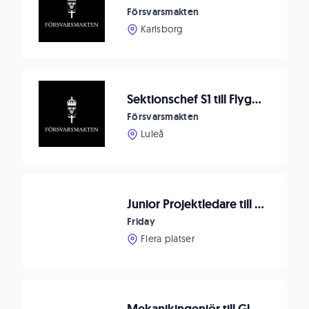
Försvarsmakten
Karlsborg
Sektionschef S1 till Flygbasbataljonen F 21
Försvarsmakten
Luleå
Junior Projektledare till Bolag inom Hållbar Vattenhantering
Friday
Flera platser