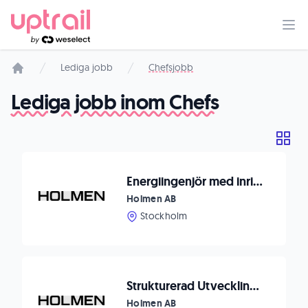
Lediga jobb
Chefsjobb
Startsida
Lediga jobb inom Chefs
Energiingenjör med inriktning mot Vattenkraft/El
Holmen AB
Stockholm
Strukturerad Utvecklingsingenjör till Iggesunds Bruk
Holmen AB