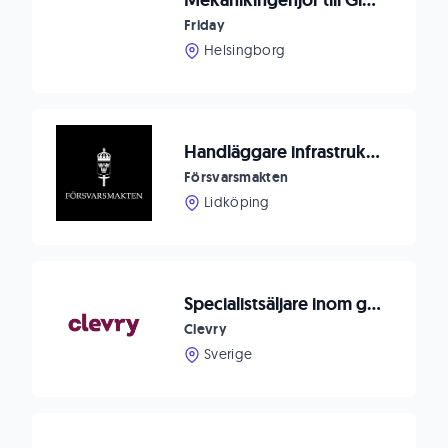
Mekanikingenjör till Globalt Bolag i Helsinborg
Friday
Helsingborg
Handläggare infrastruktur Såtenäs
Försvarsmakten
Lidköping
Specialistsäljare inom geoteknik till Dahl
Clevry
Sverige