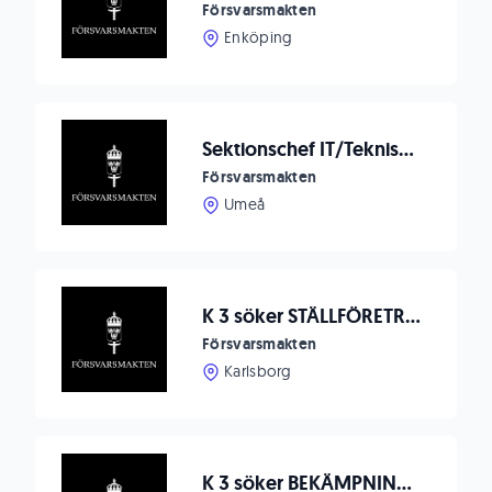
Försvarsmakten
Enköping
Sektionschef IT/Teknisk bevakning
Försvarsmakten
Umeå
K 3 söker STÄLLFÖRETRÄDANDE SEKTIONSCHEF (OF 2) till genomförandesektionen S3 32. underrättelsebataljon.
Försvarsmakten
Karlsborg
K 3 söker BEKÄMPNINGSCHEF (SO 7-8) till 32. underrättelsebataljon.