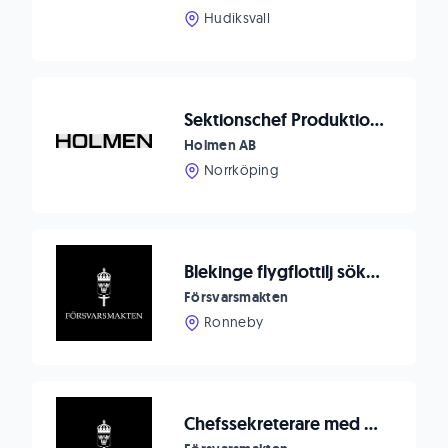
Hudiksvall
Sektionschef Produktion med fokus på ledarskap
Holmen AB
Norrköping
Blekinge flygflottilj söker ställföreträdande sektionschef till Drivmedelssektionen på Logistikenheten Ronneby
Försvarsmakten
Ronneby
Chefssekreterare med stöd till ledningen