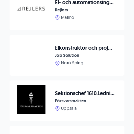
El- och automationsingenjör
Rejlers
Malmö
Elkonstruktör och projektledare till Johsjö!
Job Solution
Norrköping
Sektionschef 1610.Ledningssystemstödsavdelningen till F 16, Upplands flygflottilj
Försvarsmakten
Uppsala