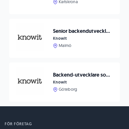
Karlskrona
Senior backendutvecklare
Knowit
Malmö
Backend-utvecklare som går igång på Infrastructure as Code
Knowit
Göteborg
FÖR FÖRETAG