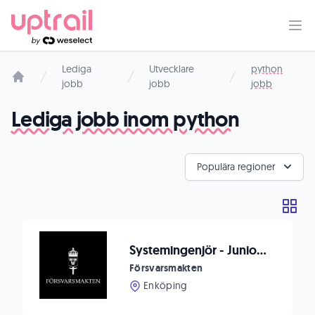
Lediga
Utvecklare
python
jobb
jobb
jobb
Startsida
Lediga jobb inom python
Populära regioner
Systemingenjör - Junior AI Utvecklare
Försvarsmakten
Enköping