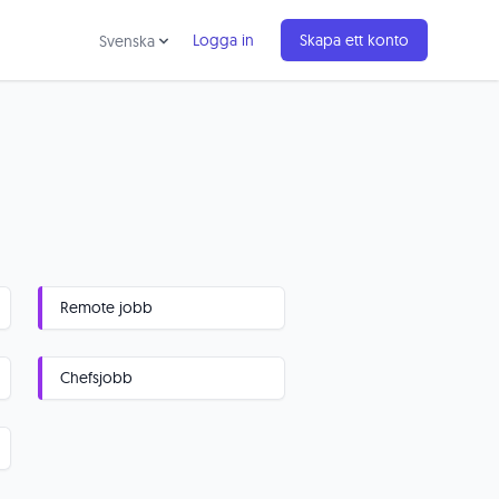
Logga in
Skapa ett konto
Svenska
Remote jobb
Chefsjobb