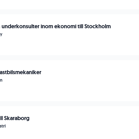
h underkonsulter inom ekonomi till Stockholm
my
astbilsmekaniker
an
ill Skaraborg
tri