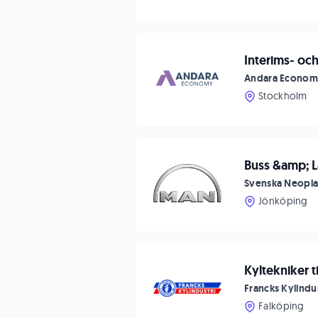
Interims- oc
Andara Econo
Stockholm
Buss &amp; L
Svenska Neopl
Jönköping
Kyltekniker t
Francks Kylindus
Falköping