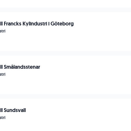
ill Francks Kylindustri i Göteborg
tri
ill Smålandsstenar
tri
ll Sundsvall
tri