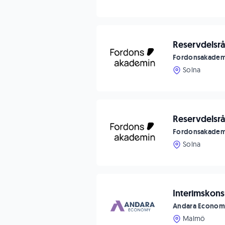
Reservdelsrå
Fordonsakadem
Solna
Reservdelsrå
Fordonsakadem
Solna
Interimskons
Andara Econo
Malmö