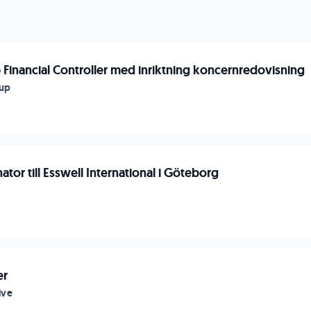
 Financial Controller med inriktning koncernredovisning
up
ator till Esswell International i Göteborg
er
ive