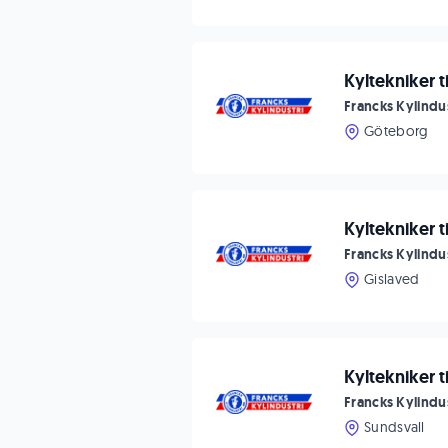
Kyltekniker t
Francks Kylindus
Göteborg
Kyltekniker t
Francks Kylindus
Gislaved
Kyltekniker ti
Francks Kylindus
Sundsvall