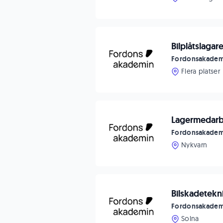
Bilplåtslagar
Fordonsakadem
Flera platser
Lagermedarbe
Fordonsakadem
Nykvarn
Bilskadetekni
Fordonsakadem
Solna