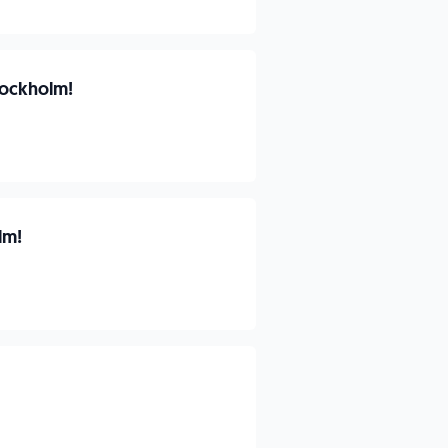
tockholm!
lm!