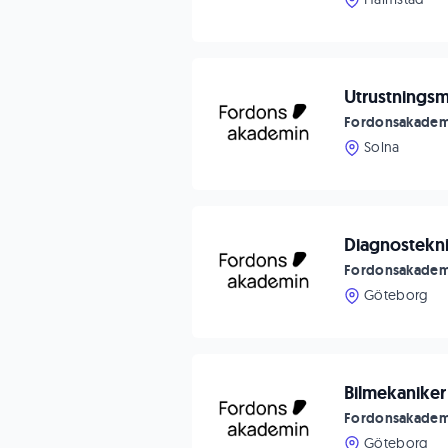
Utrustningsme
Fordonsakadem
Solna
Diagnostekni
Fordonsakadem
Göteborg
Bilmekaniker 
Fordonsakadem
Göteborg