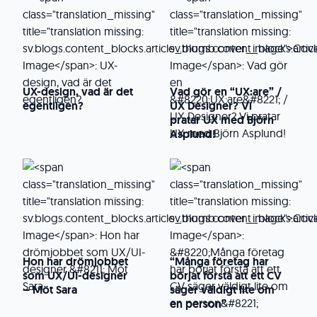
UX-design, vad är det
Vad gör en “UX:are” /
egentligen?
UX Designer? Vi
pratar UX med Björn
Asplund!
Hon har drömjobbet
“Många företag har
som UX/UI-designer
börjat förstå att ett CV
– Möt Sara
säger väldigt lite om
en person”