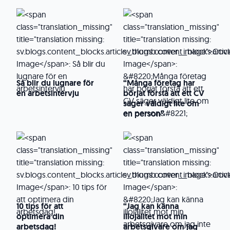
Så blir du lugnare för
“Många företag har
en arbetsintervju
börjat förstå att ett CV
säger väldigt lite om
en person”
10 tips för att
“Jag kan känna
optimera din
illojalitet mot min
arbetsdag!
arbetsgivare om jag