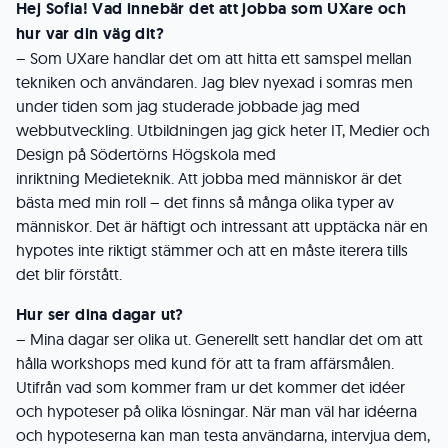
Hej Sofia! Vad innebär det att jobba som UXare och
hur var din väg dit?
– Som UXare handlar det om att hitta ett samspel mellan
tekniken och användaren. Jag blev
nyexad i somras men
under tiden som jag studerade jobbade jag med
webbutveckling.
Utbildningen jag gick heter IT, Medier och
Design på Södertörns Högskola med
inriktning
Medieteknik. Att jobba med människor är det
bästa med min roll – det finns så många olika
typer av
människor.
Det är häftigt och intressant att upptäcka när en
hypotes inte riktigt stämmer och att en måste iterera tills
det blir förstått.
Hur ser dina dagar ut?
– Mina dagar ser olika ut.
Generellt sett handlar det om att
hålla workshops med kund för att ta fram affärsmålen.
Utifrån vad som kommer fram ur det kommer det idéer
och hypoteser på olika lösningar. När man väl har idéerna
och hypoteserna kan man testa användarna, intervjua dem,