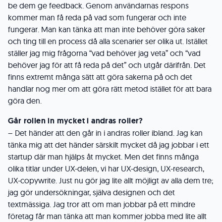
be dem ge feedback. Genom användarnas respons
kommer man få reda på vad som fungerar och inte
fungerar. Man kan tänka att man inte behöver göra saker
och ting till en process då alla scenarier ser olika ut. Istället
ställer jag mig frågorna “vad behöver jag veta” och “vad
behöver jag för att få reda på det” och utgår därifrån. Det
finns extremt många sätt att göra sakerna på och det
handlar nog mer om att göra rätt metod istället för att bara
göra den.
Går rollen in mycket i andras roller?
– Det händer att den går in i andras roller ibland. Jag kan
tänka mig att det händer särskilt
mycket då jag jobbar i ett
startup där man hjälps åt mycket. Men det finns många
olika titlar under UX-delen, vi har UX-design, UX-research,
UX-copywrite. Just nu gör jag lite allt möjligt av alla dem tre;
jag gör undersökningar, själva designen och det
textmässiga.
Jag tror att om man jobbar på ett mindre
företag får man tänka att man kommer jobba med lite allt