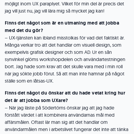
möjligt inom UX paraplyet. Vilket för min del är precis det
jag vill just nu, jag vill lära mig så mycket jag kan!
Finns det något som är en utmaning med att jobba
med det du gör?
– UX-tjänsten kan ibland misstolkas för vad det faktiskt är.
Många verkar tro att det handlar om visuell design, som
exempelvis grafisk designer och som AD. Ur en sån
synvinkel glöms workshopdelen och användartestningen
bort. Jag hade som krav att det skulle vara med i min roll
när jag sökte jobb förut. Så att man inte hamnar på något
ställe som en låtsas-UX.
Finns det något du önskar att du hade vetat kring hur
det är att jobba som UXare?
– När jag läste på Södertörns önskar jag att jag hade
förstått värdet i att kombinera
användarnas mål med
affärsmålen. Oftast lär man sig att det handlar om
användarmålen men i arbetslivet fungerar det inte att tänka