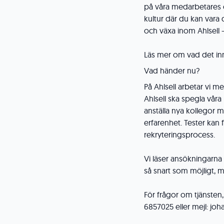
på våra medarbetares ol
kultur där du kan vara d
och växa inom Ahlsell 
Läs mer om vad det inn
Vad händer nu?
På Ahlsell arbetar vi m
Ahlsell ska spegla våra 
anställa nya kollegor
erfarenhet. Tester ka
rekryteringsprocess.
Vi läser ansökningarna
så snart som möjligt, 
För frågor om tjänsten
6857025 eller mejl: jo