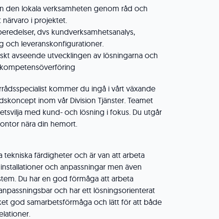
en den lokala verksamheten genom råd och
 närvaro i projektet.
beredelser, dvs kundverksamhetsanalys,
g och leveranskonfigurationer.
skt avseende utvecklingen av lösningarna och
h kompetensöverföring
örrådsspecialist kommer du ingå i vårt växande
ådskoncept inom vår Division Tjänster. Teamet
tsvilja med kund- och lösning i fokus. Du utgår
 kontor nära din hemort.
tekniska färdigheter och är van att arbeta
 installationer och anpassningar men även
system. Du har en god förmåga att arbeta
 anpassningsbar och har ett lösningsorienterat
ket god samarbetsförmåga och lätt för att både
lationer.