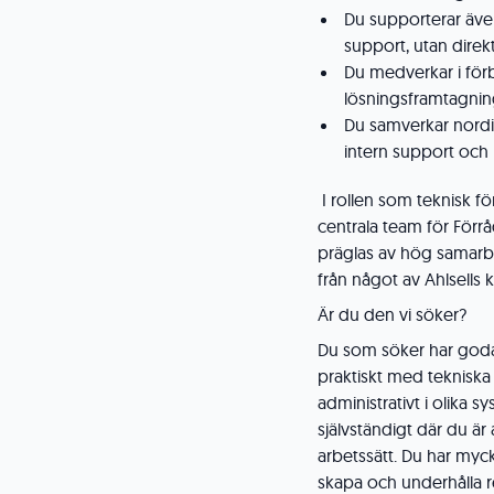
Du supporterar äv
support, utan direkt
Du medverkar i för
lösningsframtagnin
Du samverkar nordi
intern support oc
I rollen som teknisk f
centrala team för Förr
präglas av hög samarbe
från något av Ahlsells
Är du den vi söker?
Du som söker har goda 
praktiskt med tekniska
administrativt i olika 
självständigt där du är
arbetssätt. Du har myc
skapa och underhålla re