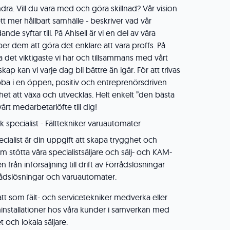
andra. Vill du vara med och göra skillnad? Vår vision
ett mer hållbart samhälle - beskriver vad vår
e syftar till. På Ahlsell är vi en del av våra
per dem att göra det enklare att vara proffs. På
a det viktigaste vi har och tillsammans med vårt
kan vi varje dag bli bättre än igår. För att trivas
obba i en öppen, positiv och entreprenörsdriven
ghet att växa och utvecklas. Helt enkelt ”den bästa
 vårt medarbetarlöfte till dig!
specialist - Fälttekniker varuautomater
ialist är din uppgift att skapa trygghet och
 stötta våra specialistsäljare och sälj- och KAM-
 från införsäljning till drift av Förrådslösningar
ådslösningar och varuautomater.
tt som fält- och servicetekniker medverka eller
installationer hos våra kunder i samverkan med
t och lokala säljare.