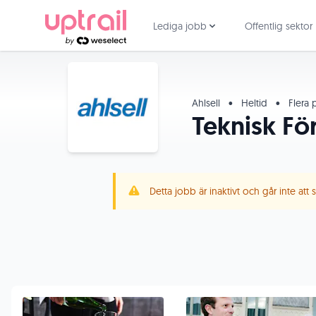
Lediga jobb
Offentlig sektor
Ahlsell
•
Heltid
•
Flera p
Teknisk För
Detta jobb är inaktivt och går inte att