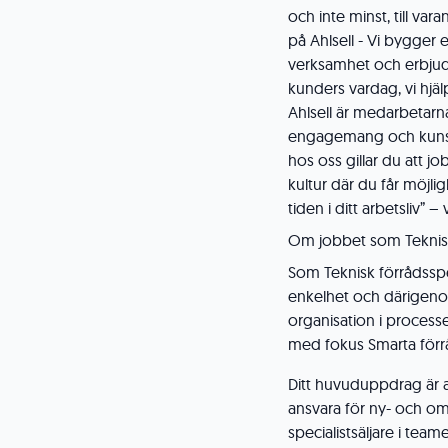
och inte minst, till var
på Ahlsell - Vi bygger 
verksamhet och erbjudand
kunders vardag, vi hjäl
Ahlsell är medarbetarn
engagemang och kunskap 
hos oss gillar du att j
kultur där du får möjli
tiden i ditt arbetsliv” –
Om jobbet som Teknisk 
Som Teknisk förrådsspec
enkelhet och därigenom
organisation i processen
med fokus Smarta förr
Ditt huvuduppdrag är a
ansvara för ny- och om
specialistsäljare i teame