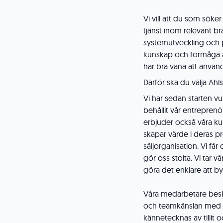
Vi vill att du som söke
tjänst inom relevant br
systemutveckling och 
kunskap och förmåga at
har bra vana att använd
Därför ska du välja Ahls
Vi har sedan starten v
behållit vår entreprenö
erbjuder också våra ku
skapar värde i deras pr
säljorganisation. Vi får
gör oss stolta. Vi tar vå
göra det enklare att by
Våra medarbetare beskr
och teamkänslan med ko
kännetecknas av tillit o