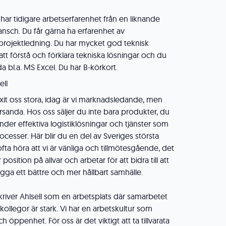
r har tidigare arbetserfarenhet från en liknande
ansch. Du får gärna ha erfarenhet av
projektledning. Du har mycket god teknisk
t förstå och förklara tekniska lösningar och du
a bl.a. MS Excel. Du har B-körkort.
ell
uxit oss stora, idag är vi marknadsledande, men
rsanda. Hos oss säljer du inte bara produkter, du
nder effektiva logistiklösningar och tjänster som
ocesser. Här blir du en del av Sveriges största
 ofta höra att vi är vänliga och tillmötesgående, det
r position på allvar och arbetar för att bidra till att
gga ett bättre och mer hållbart samhälle.
iver Ahlsell som en arbetsplats där samarbetet
llegor är stark. Vi har en arbetskultur som
ch öppenhet. För oss är det viktigt att ta tillvarata