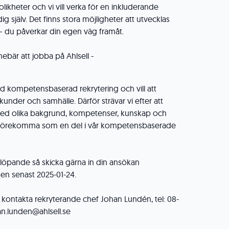
ikheter och vi vill verka för en inkluderande
ig själv. Det finns stora möjligheter att utvecklas
– du påverkar din egen väg framåt.
ebär att jobba på Ahlsell -
ed kompetensbaserad rekrytering och vill att
kunder och samhälle. Därför strävar vi efter att
 med olika bakgrund, kompetenser, kunskap och
n förekomma som en del i vår kompetensbaserade
 löpande så skicka gärna in din ansökan
men senast 2025-01-24.
, kontakta rekryterande chef Johan Lundén, tel: 08-
han.lunden@ahlsell.se