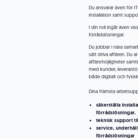
Du ansvarar även för I
installation samt suppo
I din roll ingår även vi
förrådslösningar.
Du jobbar i nära samar
sätt driva affären. Du 
affärsmöjligheter samt
med kunder, leverantö
både digitalt och fysis
Dina främsta arbetsuppg
säkerställa install
förrådslösningar.
teknisk support til
service, underhål
förrådslösningar