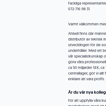
Fackliga representante
072-716 98 31.
Varmt välkommen med
Ahlsell finns där männi
distributör av teknisk 
utvecklingen för de som 
underhåller. Med ett br
vår specialistkunskap o
göra våra professione
ca 50 miljarder SEK, c
centrallager, gör vi allt
enklare att vara proffs.
Är du vår nya kolle
För att uppfylla våra 