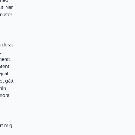
n med
ut. När
n äter
a deras
t
erat.
ntent
vjuat
et gått
rån
andra
ort mig