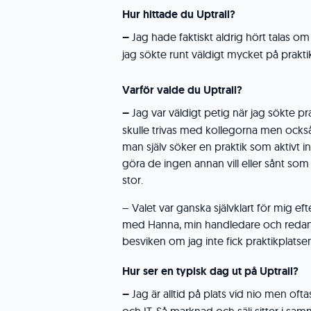
Hur hittade du Uptrail?
–
Jag hade faktiskt aldrig hört talas om 
jag sökte runt väldigt mycket på prakti
Varför valde du Uptrail?
–
Jag var väldigt petig när jag sökte pra
skulle trivas med kollegorna men också 
man själv söker en praktik som aktivt int
göra de ingen annan vill eller sånt som in
stor.
– Valet var ganska självklart för mig eft
med Hanna, min handledare och redan då v
besviken om jag inte fick praktikplatse
Hur ser en typisk dag ut på Uptrail?
–
Jag är alltid på plats vid nio men ofta