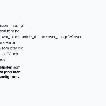
tjänsten som
öka jobb utan
onligt brev