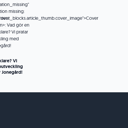
lare? Vi
butveckling
 Jonegård!