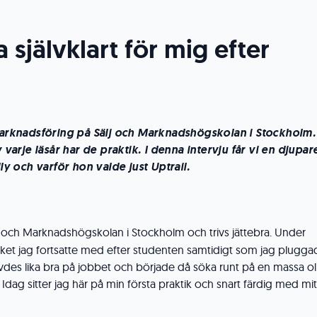
 självklart för mig efter
 marknadsföring på Sälj och Marknadshögskolan i Stockholm.
v varje läsår har de praktik. I denna intervju får vi en djupar
lly och varför hon valde just Uptrail.
Sälj och Marknadshögskolan i Stockholm och trivs jättebra. Under
lket jag fortsatte med efter studenten samtidigt som jag plugga
rivdes lika bra på jobbet och började då söka runt på en massa ol
Idag sitter jag här på min första praktik och snart färdig med mit