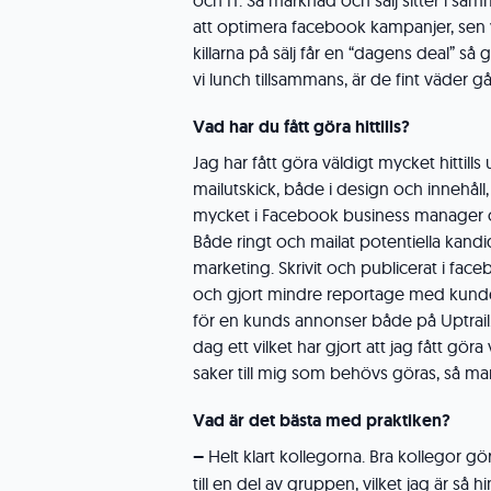
och IT. Så marknad och sälj sitter i sa
att optimera facebook kampanjer, sen va
killarna på sälj får en “dagens deal” så
vi lunch tillsammans, är de fint väder gå
Vad har du fått göra hittills?
Jag har fått göra väldigt mycket hittills
mailutskick, både i design och innehåll,
mycket i Facebook business manager 
Både ringt och mailat potentiella kandi
marketing. Skrivit och publicerat i fac
och gjort mindre reportage med kunder 
för en kunds annonser både på Uptrail.
dag ett vilket har gjort att jag fått gör
saker till mig som behövs göras, så man 
Vad är det bästa med praktiken?
–
Helt klart kollegorna. Bra kollegor g
till en del av gruppen, vilket jag är så 