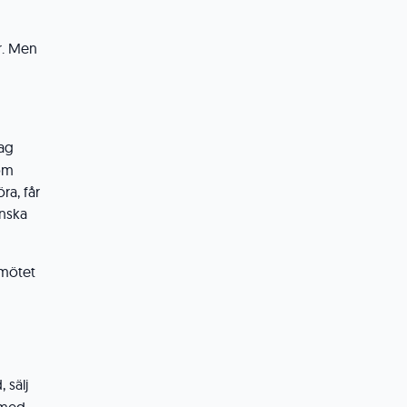
er. Men
jag
 om
ra, får
anska
 mötet
 sälj