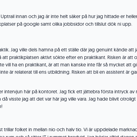
Uptrail innan och jag är inte helt säker på hur jag hittade er hell
kplatser på google samt olika jobbsidor och tillslut dök ni upp.
ktik. Jag ville dels hamna på ett ställe där jag genuint kände att 
att praktikplatsen aktivt sökte efter en praktikant. Risken är att
e vill ha en praktikant, är att man kanske inte får så mycket att gö
te är relaterat till ens utbildning. Risken att bli en assistent är g
er intervjun här på kontoret. Jag fick ett jättebra första intryck av
isste jag att det var här jag ville vara. Jag hade blivit otroligt
n!
st trillar folket in mellan nio och halv tio. Vi är uppdelade marknad,