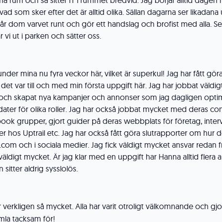
mma rum och så sitter IT i rummet bredvid. Jag börjar alltid dage
d som sker efter det är alltid olika. Sällan dagarna ser likadana 
 går dom varvet runt och gör ett handslag och brofist med alla. Se
r vi ut i parken och sätter oss.
 under mina nu fyra veckor här, vilket är superkul! Jag har fått gör
 det var till och med min första uppgift här. Jag har jobbat väldig
och skapat nya kampanjer och annonser som jag dagligen optim
dater för olika roller. Jag har också jobbat mycket med deras co
ebook grupper, gjort guider på deras webbplats för företag, inter
hos Uptrail etc. Jag har också fått göra slutrapporter om hur d
com och i sociala medier. Jag fick väldigt mycket ansvar redan f
a väldigt mycket. Är jag klar med en uppgift har Hanna alltid flera 
sitter aldrig sysslolös.
ör verkligen så mycket. Alla har varit otroligt välkomnande och gj
himla tacksam för!