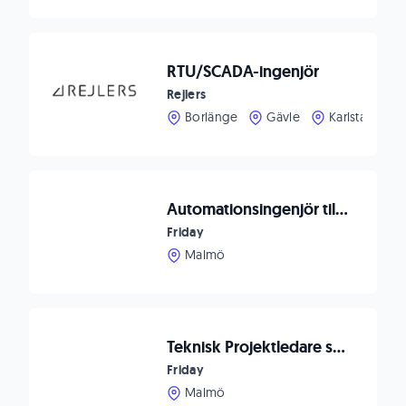
RTU/SCADA-ingenjör
Rejlers
Borlänge
Gävle
Karlstad
Automationsingenjör till innovativt teknikbolag
Friday
Malmö
Teknisk Projektledare som vill utveckla framtidens automationslösningar
Friday
Malmö