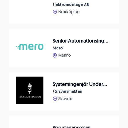
Elektromontage AB
Norrköping
Senior Automationsingenjör till APOCCA
Mero
Malmö
Systemingenjör Underhållsutrustning till Försvarsmaktens logistik
Försvarsmakten
Skövde
Spontanansökan