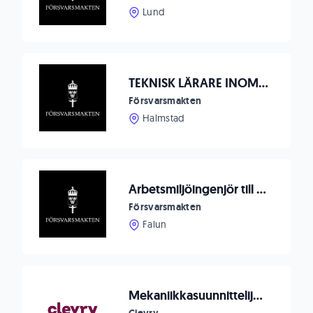
Lund
TEKNISK LÄRARE INOM STRIDSFORDON 90
Försvarsmakten
Halmstad
Arbetsmiljöingenjör till Försvarshälsan Falun
Försvarsmakten
Falun
Mekaniikkasuunnittelija, Comatec, Riihimäki