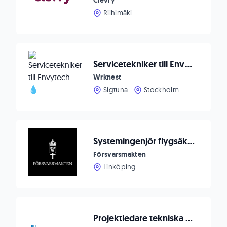
Clevry
Riihimäki
Servicetekniker till Envytech 💧
Wrknest
Sigtuna
Stockholm
Systemingenjör flygsäkerhetsmateriel till flygteknisk enhet
Försvarsmakten
Linköping
Projektledare tekniska system till tunnelbanan