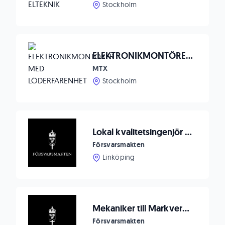
Stockholm
ELEKTRONIKMONTÖRER MED LÖDERFARENHET
MTX
Stockholm
Lokal kvalitetsingenjör flygunderhåll sökes till 2. Helikopterskvadron
Försvarsmakten
Linköping
Mekaniker till Markverkstad Syd, Revingehed
Försvarsmakten