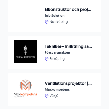
Elkonstruktör och projektledare till Johsjö!
Job Solution
Norrköping
Tekniker– inriktning sambandsmateriel, Fält-tele Markverkstaden Enköping
Försvarsmakten
Enköping
Ventilationsprojektör (VE) till Cretec i Växjö
Maxkompetens
Växjö