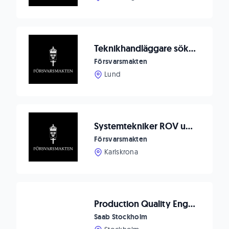
Teknikhandläggare sökes till Markverkstad Revinge
Försvarsmakten
Lund
Systemtekniker ROV undervattensvapen,
Försvarsmakten
Karlskrona
Production Quality Engineer
Saab Stockholm