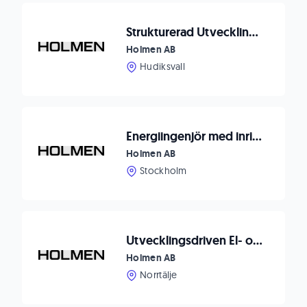
Strukturerad Utvecklingsingenjör till Iggesunds Bruk
Holmen AB
Hudiksvall
Energiingenjör med inriktning mot Vattenkraft/El
Holmen AB
Stockholm
Utvecklingsdriven El- och Automationsingenjör
Holmen AB
Norrtälje