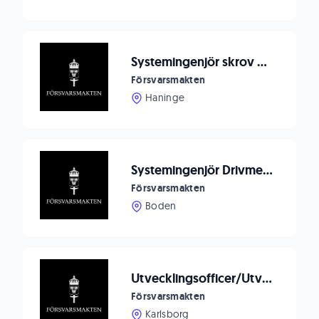
Systemingenjör skrov och skeppsutrustning
Försvarsmakten
Haninge
Systemingenjör Drivmedelsmateriel till Försvarsmaktens logistik
Försvarsmakten
Boden
Utvecklingsofficer/Utvecklingsingenjör till Markverkstadsenheten
Försvarsmakten
Karlsborg