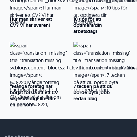
Hur man skriver ett
10 tips för att
CV? Vi har svaren!
optimera din
arbetsdag!
“Många företag har
7 tecken på att du
börjat förstå att ett CV
borde byta jobb
säger väldigt lite om
redan idag
en person”