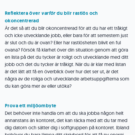
Reflektera över
varför
du blir rastlös och
okoncentrerad
Är det så att du blir okoncentrerad för att du har ett tråkigt
och icke utvecklande jobb, eller bara för att semestern just
är slut och du är ovan? Eller har rastlösheten blivit en ful
ovana? Försök få klarhet över din situation genom att göra
en lista på det du tycker är roligt och utvecklande med ditt
jobb och det du tycker är tråkigt. När du är klar med listan
är det lätt att få en överblick över hur det ser ut, är det
några av de roliga och utvecklande arbetsuppgifterna som
du kan göra mer av eller utöka?
Prova ett miljöombyte
Det behöver inte handla om att du ska jobba någon helt
annanstans än kontoret, det kan räcka med att du tar med
dig datorn och sätter dig i soffgruppen på kontoret. Ibland
behöver du bara lämna ditt skrivbord för att få ny energi