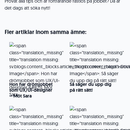
Provat alla tips och är fortfarande rastlös på jobbet? Då är
det dags att söka nytt!
Fler artiklar inom samma ämne:
Hon har drömjobbet
Så säger du upp dig
som UX/UI-designer
på rätt sätt!
– Möt Sara