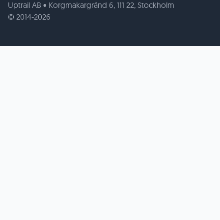
Uptrail AB • Korgmakargränd 6, 111 22, Stockholm
© 2014-2026