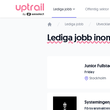
Lediga jobb
Offentlig sektor
Lediga jobb
Utveckla
Startsida
Lediga jobb inom
Junior Fullst
Friday
Stockholm
Systemingenj
Försvarsmakte