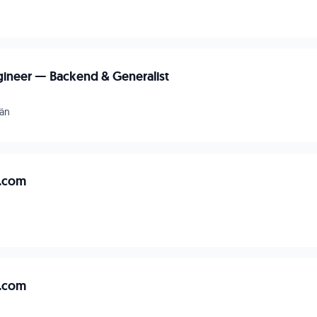
ineer — Backend & Generalist
län
I.com
I.com