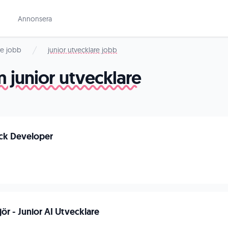
Annonsera
re jobb
junior utvecklare jobb
 junior utvecklare
ack Developer
ör - Junior AI Utvecklare
n