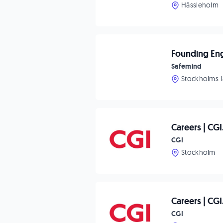
Hässleholm
Founding Eng
Safemind
Stockholms 
Careers | CG
CGI
Stockholm
Careers | CG
CGI