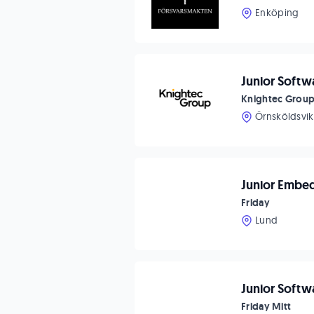
Enköping
Junior Softw
Knightec Grou
Örnsköldsvik
Junior Embed
Friday
Lund
Junior Softw
Friday Mitt