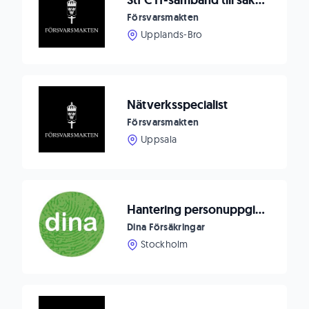
Stf C IT-samband till säkerhetsunderrättelsetjänst
Försvarsmakten
Upplands-Bro
Nätverksspecialist
Försvarsmakten
Uppsala
Hantering personuppgift rekrytering | Dina Försäkringar
Dina Försäkringar
Stockholm