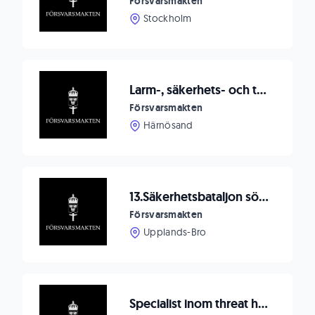
Försvarsmakten
Stockholm
Larm-, säkerhets- och teletekniker inom teknisk bevakning
Försvarsmakten
Härnösand
13.Säkerhetsbataljon söker ledningssystemofficer
Försvarsmakten
Upplands-Bro
Specialist inom threat hunt till Cyberförsvaret