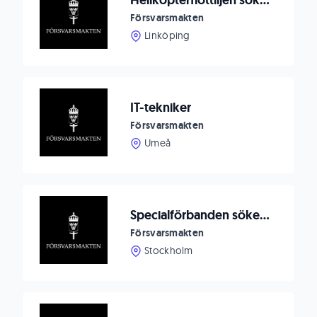
Helikopterflottiljen söker en IT-säkerhetschef
Försvarsmakten
Linköping
IT-tekniker
Försvarsmakten
Umeå
Specialförbanden söker informationsledare (IMO) till SFL
Försvarsmakten
Stockholm