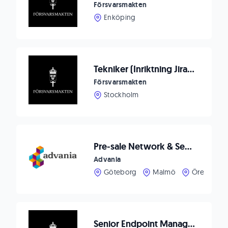
Försvarsmakten
Enköping
Tekniker (Inriktning Jira/Confluence)
Försvarsmakten
Stockholm
Pre-sale Network & Security
Advania
Göteborg
Malmö
Örebro
Senior Endpoint Management Specialist