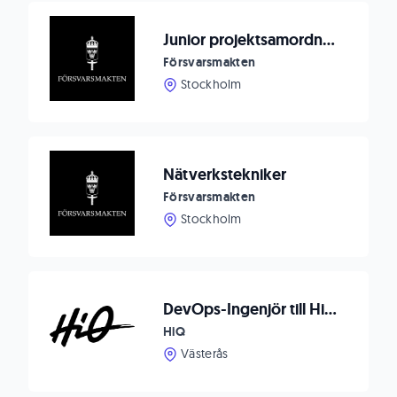
Junior projektsamordnare IT för digitalisering till Cyberenheten (vik)
Försvarsmakten
Stockholm
Nätverkstekniker
Försvarsmakten
Stockholm
DevOps-Ingenjör till HiQ Västerås
HiQ
Västerås