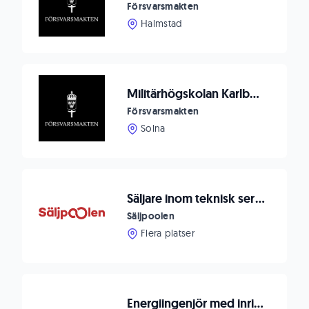
Försvarsmakten
Halmstad
Militärhögskolan Karlberg söker Avdelningschef till Skolenheten.
Försvarsmakten
Solna
Säljare inom teknisk service
Säljpoolen
Flera platser
Energiingenjör med inriktning mot Vattenkraft/El