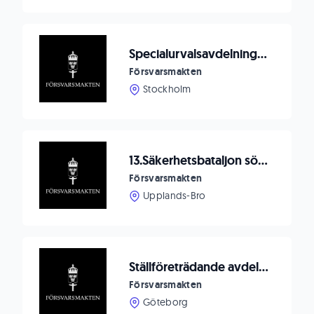
Specialurvalsavdelningen vid Luftstridsskolan söker ställföreträdande avdelningschef
Försvarsmakten
Stockholm
13.Säkerhetsbataljon söker Teknisk chef till bataljonstaben
Försvarsmakten
Upplands-Bro
Ställföreträdande avdelningschef till Försvarsmedicincentrum
Försvarsmakten
Göteborg