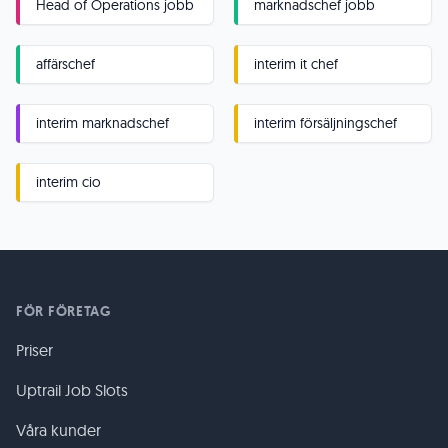
Head of Operations jobb
marknadschef jobb
affärschef
interim it chef
interim marknadschef
interim försäljningschef
interim cio
FÖR FÖRETAG
Priser
Uptrail Job Slots
Våra kunder