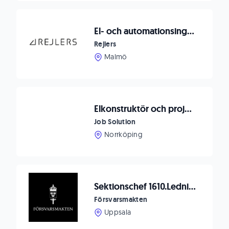
El- och automationsingenjör
Rejlers
Malmö
Elkonstruktör och projektledare till Johsjö!
Job Solution
Norrköping
Sektionschef 1610.Ledningssystemstödsavdelningen till F 16, Upplands flygflottilj
Försvarsmakten
Uppsala