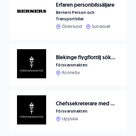
Erfaren personbilssäljare
Berners Person och
Transportbilar
Östersund
Sundsvall
Blekinge flygflottilj söker ställföreträdande sektionschef till Drivmedelssektionen på Logistikenheten Ronneby
Försvarsmakten
Ronneby
Chefssekreterare med stöd till ledningen
Försvarsmakten
Uppsala