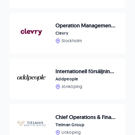
Operation Management Assistant
Clevry
Stockholm
Internationell försäljningschef
Addpeople
Jönköping
Chief Operations & Finance Officer (COFO)
Tielman Group
Linköping