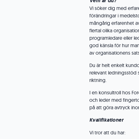
Vem är du?
Vi söker dig med erfar
förändringar i medelstor
mångårig erfarenhet av
flertal olika organisati
programledare eller le
god känsla för hur man
av organisationens sat
Du är helt enkelt kund
relevant ledningsstöd så
riktning.
I en konsultroll hos Fo
och leder med fingert
på att göra avtryck in
Kvalifikationer
Vi tror att du har: