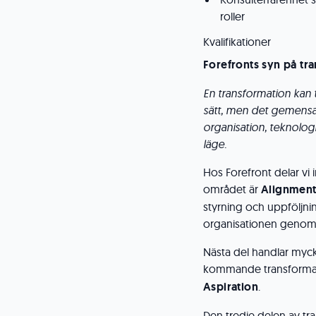
roller
Kvalifikationer
Forefronts syn på tr
En transformation kan
sätt, men det gemensam
organisation, teknologi
läge.
Hos Forefront delar vi i
området är
Alignment
styrning och uppföljni
organisationen genom
Nästa del handlar myc
kommande transformati
Aspiration
.
Den tredje delen av tr