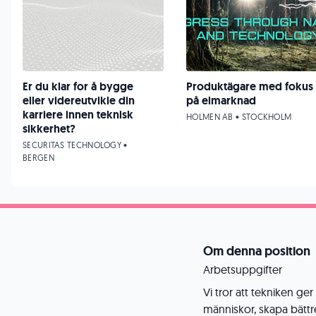
Er du klar for å bygge
Produktägare med fokus
eller videreutvikle din
på elmarknad
karriere innen teknisk
HOLMEN AB • STOCKHOLM
sikkerhet?
SECURITAS TECHNOLOGY •
BERGEN
Om denna position
Arbetsuppgifter
Vi tror att tekniken ge
människor, skapa bättre