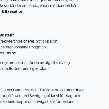
ktiskt får det att hända, våra erbjudanden här
g & Execution
.
jänsten?
 rekryterande chefer; Sofia Nilsson,
t.se eller Johannes Yggmark,
efront.se.
eringsprocessen hör du av dig till ansvarig
tblom Bottner, anna.gestblom-
r ett verksamhets- och IT-konsultbolag med drygt
or på åtta orter i Sverige, guidar vi företag och
gitala landskapet och övriga transformationer.