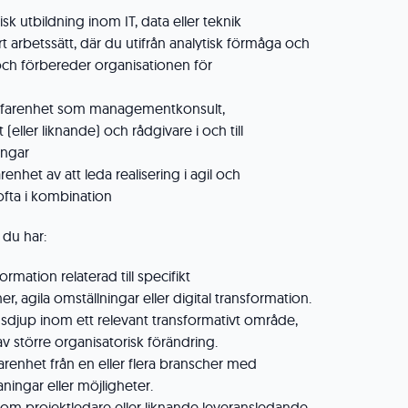
k utbildning inom IT, data eller teknik
rt arbetssätt, där du utifrån analytisk förmåga och
och förbereder organisationen för
rfarenhet som managementkonsult,
(eller liknande) och rådgivare i och till
ingar
nhet av att leda realisering i agil och
 ofta i kombination
 du har:
ormation relaterad till specifikt
, agila omställningar eller digital transformation.
sdjup inom ett relevant transformativt område,
av större organisatorisk förändring.
renhet från en eller flera branscher med
ningar eller möjligheter.
som projektledare eller liknande leveransledande