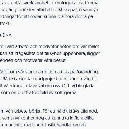
avser affärsverksamhet, teknologiska plattformar
är utgångspunkten alltid att först skapa en samsyn
dringar för att sedan kunna realisera dessa på
ffekt.
rt DNA
rn i vårt arbete och medvetenheten om var målet
rkan att ifrågasätta det till synes uppenbara, lägger
enden och motiverar våra beslut.
ågot om vår starka ambition att skapa förändring.
d. Både i aktuella kundprojekt och i vår omvärld i
 att våra kunder talar väl om oss. Och vi blir glada
 som en positiv förebild av kollegorna i
som vårt arbete börjar. För att nå dit krävs tålamod,
samt nyfikenhet nog att kunna ta in flera olika
amman informationen. Insikt handlar om att