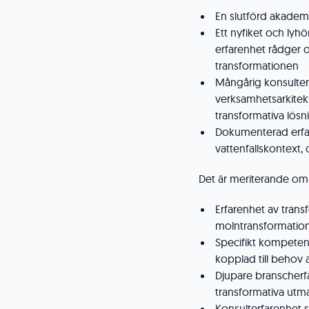
En slutförd akademis
Ett nyfiket och lyhö
erfarenhet rådger 
transformationen
Mångårig konsulte
verksamhetsarkitekt 
transformativa lösn
Dokumenterad erfare
vattenfallskontext,
Det är meriterande om
Erfarenhet av transf
molntransformationer
Specifikt kompeten
kopplad till behov 
Djupare branscherfa
transformativa utma
Konsulterfarenhet 