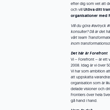
efter dig som vet att 
och vill
Utöva ditt tr
organisationer med F
Vill du göra #avtryck 
konsulter? Då är det hä
vårt team Transformati
inom transformations
Det här är Forefront
Vi – Forefront – är et
2008. Idag är vi över 500
Vi har som ambition att
att uppskatta varandras
organisation som är li
delade visioner och dr
Frontiers över hela Sver
gå hand i hand.