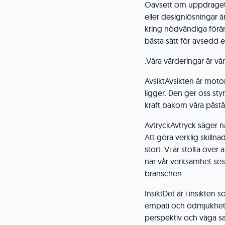
Oavsett om uppdraget 
eller designlösningar 
kring nödvändiga förän
bästa sätt för avsedd e
.
Våra värderingar är vå
Avsikt
Avsikten är moto
ligger. Den ger oss sty
kraft bakom våra påstå
Avtryck
Avtryck säger n
Att göra verklig skillna
stort. Vi är stolta över
när vår verksamhet ses
branschen.
Insikt
Det är i insikten 
empati och ödmjukhet, 
perspektiv och väga s