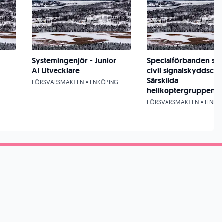
Systemingenjör - Junior
Specialförbanden sö
AI Utvecklare
civil signalskyddschef
Särskilda
FÖRSVARSMAKTEN • ENKÖPING
helikoptergruppen
FÖRSVARSMAKTEN • LINKÖ