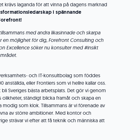
det krävs laganda för att vinna på dagens marknad
ansformationsledarskap i spännande
orefront!
#tillsammans med andra likasinnade och skarpa
r en möjlighet för dig, Forefront Consulting och
on Excellence söker nu konsulter med #insikt
området.
t verksamhets- och IT-konsultbolag som föddes
 anställda, eller Frontiers som vi hellre kallar oss.
 bli Sveriges bästa arbetsplats. Det gör vi genom
 olikheter, ständigt blicka framåt och skapa en
ka modig som klok. Tillsammans är vi förenade av
ivna av större ambitioner. Med kontor och
ige strävar vi efter att få teknik och människa att