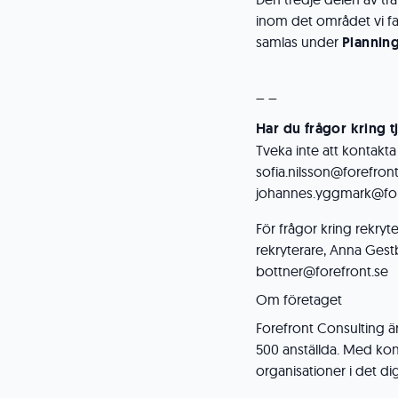
inom det området vi fa
samlas under
Plannin
_ _
Har du frågor kring t
Tveka inte att kontakta
sofia.nilsson@forefron
johannes.yggmark@for
För frågor kring rekryt
rekryterare, Anna Ges
bottner@forefront.se
Om företaget
Forefront Consulting ä
500 anställda. Med kont
organisationer i det di