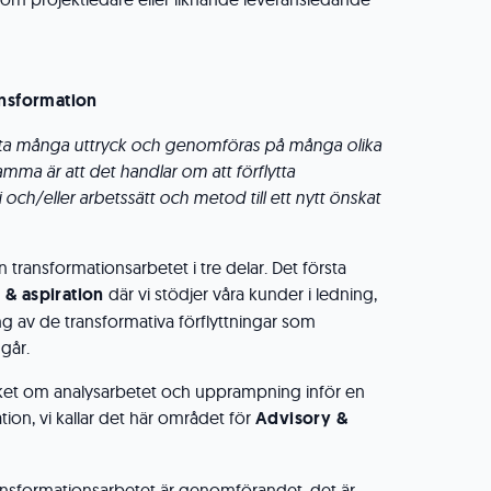
ansformation
 ta många uttryck och genomföras på många olika
ma är att det handlar om att förflytta
 och/eller arbetssätt och metod till ett nytt önskat
n transformationsarbetet i tre delar. Det första
 & aspiration
där vi stödjer våra kunder i ledning,
ng av de transformativa förflyttningar som
går.
ket om analysarbetet och upprampning inför en
on, vi kallar det här området för
Advisory &
ansformationsarbetet är genomförandet, det är