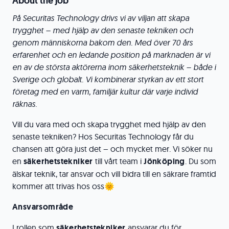
About the job
På Securitas Technology drivs vi av viljan att skapa
trygghet – med hjälp av den senaste tekniken och
genom människorna bakom den. Med över 70 års
erfarenhet och en ledande position på marknaden är vi
en av de största aktörerna inom säkerhetsteknik – både i
Sverige och globalt.
Vi kombinerar styrkan av ett stort
företag med en varm, familjär kultur där varje individ
räknas.
Vill du vara med och skapa trygghet med hjälp av den
senaste tekniken? Hos Securitas Technology får du
chansen att göra just det – och mycket mer. Vi söker nu
en
säkerhetstekniker
till vårt team i
Jönköping
. Du som
älskar teknik, tar ansvar och vill bidra till en säkrare framtid
kommer att trivas hos oss🌞
Ansvarsområde
I rollen som
säkerhetstekniker
ansvarar du för