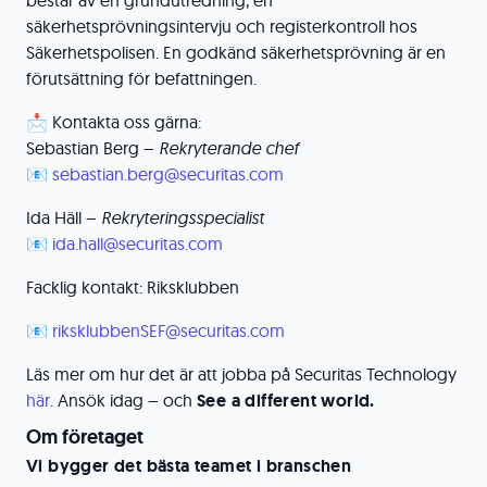
består av en grundutredning, en
säkerhetsprövningsintervju och registerkontroll hos
Säkerhetspolisen. En godkänd säkerhetsprövning är en
förutsättning för befattningen.
📩 Kontakta oss gärna:
Sebastian Berg –
Rekryterande chef
📧
sebastian.berg@securitas.com
Ida Häll –
Rekryteringsspecialist
📧
ida.hall@securitas.com
Facklig kontakt: Riksklubben
📧
riksklubbenSEF@securitas.com
Läs mer om hur det är att jobba på Securitas Technology
här
. Ansök idag – och
See a different world.
Om företaget
Vi bygger det bästa teamet i branschen