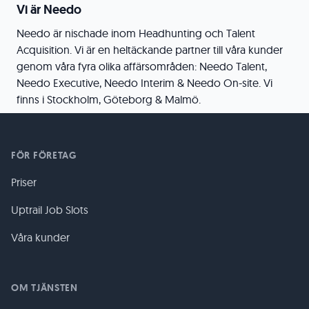
Vi är Needo
Needo är nischade inom Headhunting och Talent
Acquisition. Vi är en heltäckande partner till våra kunder
genom våra fyra olika affärsområden: Needo Talent,
Needo Executive, Needo Interim & Needo On-site. Vi
finns i Stockholm, Göteborg & Malmö.
FÖR FÖRETAG
Priser
Uptrail Job Slots
Våra kunder
OM TJÄNSTEN