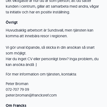
Det viktigaste är hur du är som person; att du sätter
kunden i centrum, gillar att samarbeta med andra, vågar
ta initiativ och har en positiv inställning.
Övrigt
Huvudsaklig arbetsort är Sundsvall, men tjänsten kan
komma att innebära resor i regionen.
Vi gör urval löpande, så skicka in din ansökan så snart
som möjligt.
Har du inget CV eller personligt brev? Inga problem, du
kan ansöka ändå :)
För mer information om tjänsten, kontakta:
Peter Broman
072-707 79 09
peter.broman@francksref.com
Om Francks