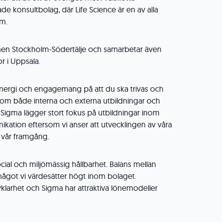
de konsultbolag, där Life Science är en av alla
om.
onen Stockholm-Södertälje och samarbetar även
r i Uppsala.
energi och engagemang på att du ska trivas och
enom både interna och externa utbildningar och
igma lägger stort fokus på utbildningar inom
ation eftersom vi anser att utvecklingen av våra
l vår framgång.
cial och miljömässig hållbarhet. Balans mellan
 något vi värdesätter högt inom bolaget.
älvklarhet och Sigma har attraktiva lönemodeller