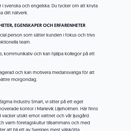
i svenska och engelska. Du tycker om att knyta
 ditt nätverk.
HETER, EGENSKAPER OCH ERFARENHETER
cial person som sätter kunden i fokus och trivs
nktionella team.
de, kommunikativ och kan hjälpa kollegor på ett
gerad och kan motivera medansvariga för att
bättre morgondag.
Sigma Industry Smart, vi sitter på ett eget
noverade kontor i Marievik Liljeholmen. Här finns
 vacker utsikt emot vattnet och vår ljusgård.
h varm företagskultur tillsammans och med
fter att bli ett av Sveriges mest välskötta