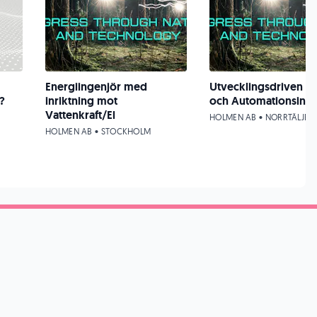
Energiingenjör med
Utvecklingsdriven El
?
inriktning mot
och Automationsinge
Vattenkraft/El
HOLMEN AB • NORRTÄLJE
HOLMEN AB • STOCKHOLM