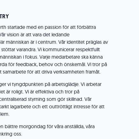
STRY
rth startade med en passion för att förbättra
år vision är att vara det ledande
är människan är i centrum. Vår identitet präglas av
vi stöttar varandra. Vi kommunicerar respektfullt
människan i fokus. Varje medarbetare ska känna
hörda för feedback, behov och önskemål. Vi tror på
tt samarbete för att driva verksamheten framåt.
gger vi tyngdpunkten på arbetsglädje. Vi arbetar
t är roligt. Vi är effektiva och tror på
traliserad styrning som gör skillnad. Vår
kt lagarbete och ett outtröttligt intresse för att
blem.
en bättre morgondag för våra anställda, våra
kring oss.