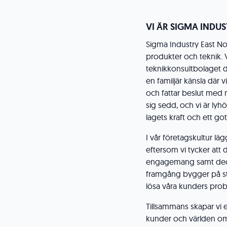
VI ÄR SIGMA INDU
Sigma Industry East No
produkter och teknik. V
teknikkonsultbolaget d
en familjär känsla där 
och fattar beslut med 
sig sedd, och vi är ly
lagets kraft och ett go
I vår företagskultur lä
eftersom vi tycker att de
engagemang samt decen
framgång bygger på star
lösa våra kunders pro
Tillsammans skapar vi 
kunder och världen om