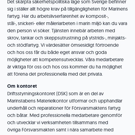
Det skärpta säkerhetspolitiska läge som Sverige befinner
sig i ställer allt högre krav på tillgängligheten för Marinens
fartyg. Har du arbetslivserfarenhet av komposit-,
stål-, snickeri- eller måleriarbeten i marin miljö kan du vara
den person vi söker. Tjänsten innebär arbeten med
skrov, tankar och skeppsutrustning på ytstrids-, minjakts-
och stödfartyg. Vi värdesätter ömsesidigt förtroende
och hos oss får du både eget ansvar och goda
möjligheter att kompetensutvecklas. Våra medarbetare
är viktiga för oss och hos oss kommer du ha möjlighet
att förena det professionella med det privata.
Om kontoret
Driftsstyrningskontoret (DSK) som är en del av
Marinstabens Materielkontor utformar och upphandlar
underhåll och reparationer för Försvarsmaktens fartyg
och båtar. Med professionella medarbetare genomför
och utvecklar vi verksamheten tillsammans med
övriga Försvarsmakten samt i nära samarbete med