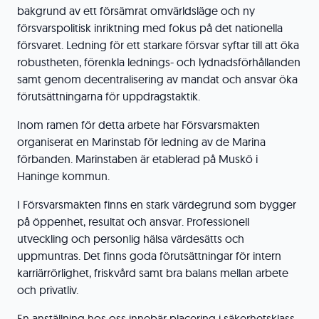
bakgrund av ett försämrat omvärldsläge och ny
försvarspolitisk inriktning med fokus på det nationella
försvaret. Ledning för ett starkare försvar syftar till att öka
robustheten, förenkla lednings- och lydnadsförhållanden
samt genom decentralisering av mandat och ansvar öka
förutsättningarna för uppdragstaktik.
Inom ramen för detta arbete har Försvarsmakten
organiserat en Marinstab för ledning av de Marina
förbanden. Marinstaben är etablerad på Muskö i
Haninge kommun.
I Försvarsmakten finns en stark värdegrund som bygger
på öppenhet, resultat och ansvar. Professionell
utveckling och personlig hälsa värdesätts och
uppmuntras. Det finns goda förutsättningar för intern
karriärrörlighet, friskvård samt bra balans mellan arbete
och privatliv.
En anställning hos oss innebär placering i säkerhetsklass.