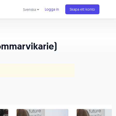
Logga in
Skapa ett konto
Svenska
(sommarvikarie)