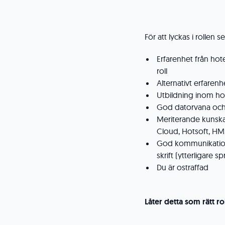
För att lyckas i rollen se
Erfarenhet från hot
roll
Alternativt erfaren
Utbildning inom hot
God datorvana och 
Meriterande kunsk
Cloud, Hotsoft, HMS
God kommunikation
skrift (ytterligare 
Du är ostraffad
Låter detta som rätt ro