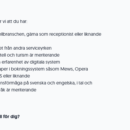
r vi att du har:
ellbranschen, gärna som receptionist eller liknande
het från andra serviceyrken
ell och turism är meriterande
erfarenhet av digitala system
aper i bokningssystem såsom Mews, Opera
 eller liknande
sförmåga på svenska och engelska, i tal och
språk är meriterande
ll för dig?