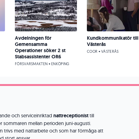
Avdelningen för
Kundkommunikatör till
Gemensamma
Västerås
Operationer söker 2 st
COOR • VÄSTERÅS
Stabsassistenter OR6
FÖRSVARSMAKTEN • ENKÖPING
ande och serviceinriktad
nattreceptionist
till
r sommaren mellan perioden juni-augusti.
m trivs med nattarbete och som har förmåga att
d stort ansvar.