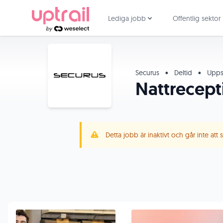
Lediga jobb
Offentlig sektor
Securus
•
Deltid
•
Upps
Nattrecepti
Detta jobb är inaktivt och går inte att