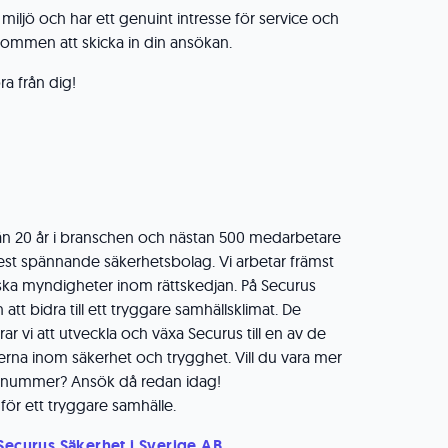
 miljö och har ett genuint intresse för service och
kommen att skicka in din ansökan.
ra från dig!
n 20 år i branschen och nästan 500 medarbetare
 mest spännande säkerhetsbolag. Vi arbetar främst
ka myndigheter inom rättskedjan. På Securus
att bidra till ett tryggare samhällsklimat. De
 vi att utveckla och växa Securus till en av de
rna inom säkerhet och trygghet. Vill du vara mer
ngsnummer? Ansök då redan idag!
ör ett tryggare samhälle.
 Securus Säkerhet i Sverige AB