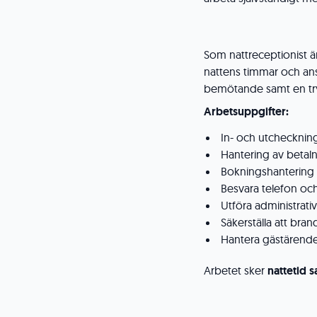
Som nattreceptionist ä
nattens timmar och ansv
bemötande samt en try
Arbetsuppgifter:
In- och utchecknin
Hantering av betal
Bokningshantering
Besvara telefon oc
Utföra administrati
Säkerställa att bran
Hantera gästärende
Arbetet sker
nattetid 