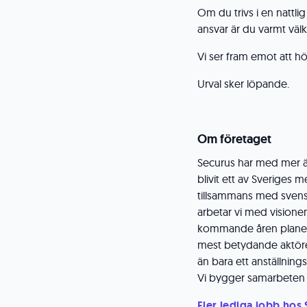
Om du trivs i en nattlig
ansvar är du varmt väl
Vi ser fram emot att hö
Urval sker löpande.
Om företaget
Securus har med mer ä
blivit ett av Sveriges
tillsammans med svens
arbetar vi med visionen 
kommande åren planerar
mest betydande aktöre
än bara ett anställni
Vi bygger samarbeten f
Fler lediga jobb hos