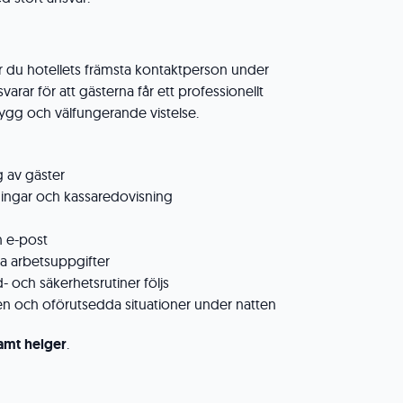
r du hotellets främsta kontaktperson under
arar för att gästerna får ett professionellt
gg och välfungerande vistelse.
g av gäster
ningar och kassaredovisning
h e-post
va arbetsuppgifter
d- och säkerhetsrutiner följs
n och oförutsedda situationer under natten
samt helger
.