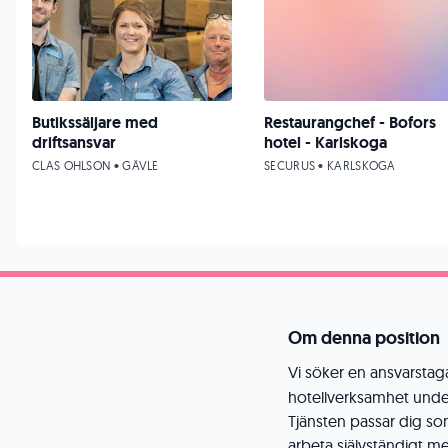
Butikssäljare med
Restaurangchef - Bofors
driftsansvar
hotel - Karlskoga
CLAS OHLSON • GÄVLE
SECURUS • KARLSKOGA
Om denna position
Vi söker en ansvarstag
hotellverksamhet unde
Tjänsten passar dig so
arbeta självständigt me