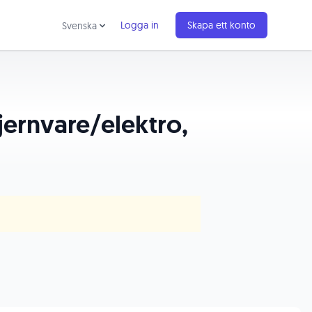
Logga in
Skapa ett konto
Svenska
jernvare/elektro,