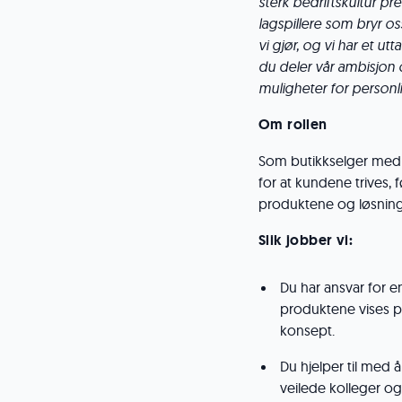
sterk bedriftskultur pre
lagspillere som bryr o
vi gjør, og vi har et u
du deler vår ambisjon 
muligheter for personli
Om rollen
Som butikkselger med 
for at kundene trives, 
produktene og løsnin
Slik jobber vi:
Du har ansvar for en
produktene vises p
konsept.
Du hjelper til med 
veilede kolleger og 