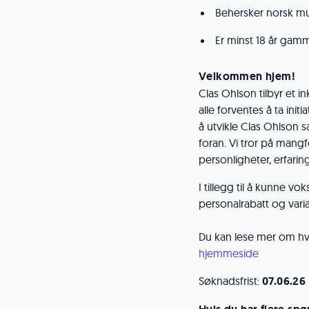
Behersker norsk mun
Er minst 18 år gamm
Velkommen hjem!
Clas Ohlson tilbyr et
alle forventes å ta initi
å utvikle Clas Ohlson 
foran. Vi tror på mang
personligheter, erfarin
I tillegg til å kunne v
personalrabatt og vari
Du kan lese mer om hv
hjemmeside
Søknadsfrist:
07.06.26