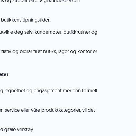
us og streber etter å gi kundeservice i
 butikkens åpningstider.
å utvikle deg selv, kundemøtet, butikkrutiner og
nitiativ og bidrar til at butikk, lager og kontor er
eter
:
ring, egnethet og engasjement mer enn formell
n service eller våre produktkategorier, vil det
digitale verktøy.