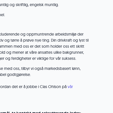
tlig og skriftlig, engelsk muntlig.
el.
 inkluderende og oppmuntrende arbeidsmiljø der
ativ og tørre å prøve nye ting. Din drivkraft og lyst til
sammen med oss er det som holder oss ett skritt
fold og mener at våre ansattes ulike bakgrunner,
ger og ferdigheter er viktige for vår suksess.
okse med oss, tilbyr vi også markedsbasert lønn,
abel godtgjørelse.
ordan det er å jobbe i Clas Ohlson på
vår