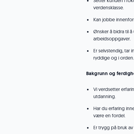
Setter kunden i fok
verdensklasse.
Kan jobbe innenfor
Ønsker å bidra til 
arbeidsoppgaver.
Er selvstendig, tar i
ryddige og i orden.
Bakgrunn og ferdigh
Vi verdsetter erfa
utdanning.
Har du erfaring inne
være en fordel.
Er trygg på bruk av 