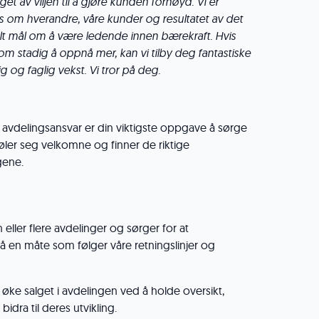
get av viljen til å gjøre kunden fornøyd. Vi er
ss om hverandre, våre kunder og resultatet av det
ttalt mål om å være ledende innen bærekraft. Hvis
om stadig å oppnå mer, kan vi tilby deg fantastiske
g og faglig vekst. Vi tror på deg.
avdelingsansvar er din viktigste oppgave å sørge
føler seg velkomne og finner de riktige
gene.
 eller flere avdelinger og sørger for at
å en måte som følger våre retningslinjer og
å øke salget i avdelingen ved å holde oversikt,
bidra til deres utvikling.