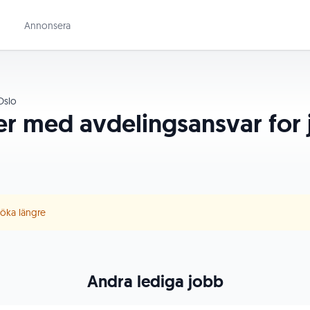
Annonsera
slo
er med avdelingsansvar for 
 söka längre
Andra lediga jobb