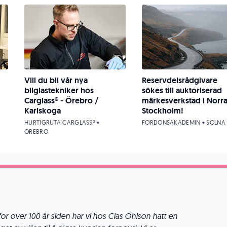
Vill du bli vår nya
Reservdelsrådgivare
bilglastekniker hos
sökes till auktoriserad
Carglass® - Örebro /
märkesverkstad i Norr
Karlskoga
Stockholm!
HURTIGRUTA CARGLASS® •
FORDONSAKADEMIN • SOLNA
ÖREBRO
or over 100 år siden har vi hos Clas Ohlson hatt en