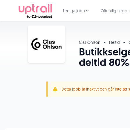
Lediga jobb
Offentlig sektor
Clas Ohlson
•
Heltid
•
O
Butikkselg
deltid 80%
Detta jobb är inaktivt och går inte att