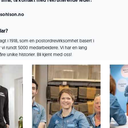
ørsmål, ta kontakt med rekrutterende leder:
asohlson.no
lar?
agt i 1918, som en postordrevirksomhet basert i
er vi rundt 5000 medarbeidere. Vi har en lang
våre unike historier. Bli kjent med oss!