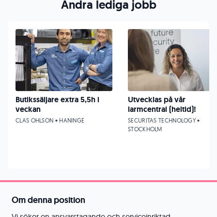
Andra lediga jobb
Butikssäljare extra 5,5h i
Utvecklas på vår
veckan
larmcentral (heltid)!
CLAS OHLSON • HANINGE
SECURITAS TECHNOLOGY •
STOCKHOLM
Om denna position
Vi söker en ansvarstagande och serviceinriktad