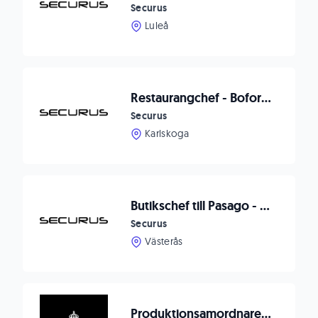
Securus
Luleå
Restaurangchef - Bofors hotel - Karlskoga
Securus
Karlskoga
Butikschef till Pasago - Nyetablering inom Guldhandel i Västerås
Securus
Västerås
Produktionsamordnare till Arvidsjaur