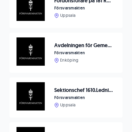
Fordonsförare på 181 Radarpluton, F16
Försvarsmakten
Uppsala
Avdelningen för Gemensamma Operationer söker 2 st Stabsassistenter OR6
Försvarsmakten
Enköping
Sektionschef 1610.Ledningssystemstödsavdelningen till F 16, Upplands flygflottilj
Försvarsmakten
Uppsala