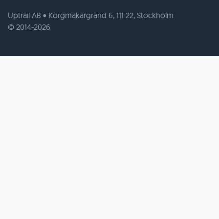
Uptrail AB • Korgmakargränd 6, 111 22, Stockholm
© 2014-2026