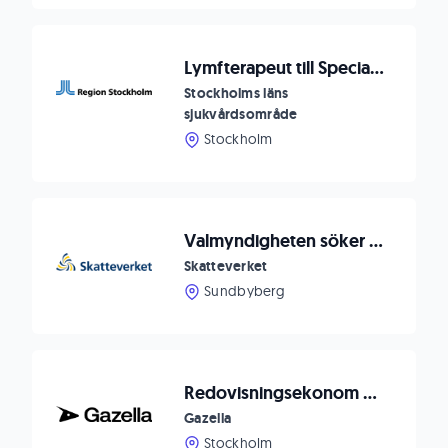
Lymfterapeut till Specialistmottagning
Stockholms läns
sjukvårdsområde
Stockholm
Valmyndigheten söker valhandläggare med statistikinriktning
Skatteverket
Sundbyberg
Redovisningsekonom med Systemintresse till BST Brandskyddsteamet AB
Gazella
Stockholm