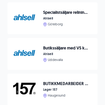
Specialistsäljare relining södra Sverige
Ahlsell
Göteborg
Butikssäljare med VS kompetens - Uddevalla
Ahlsell
Uddevalla
BUTIKKMEDARBEIDER 80% - HAUGESUND
Lager 157
Haugesund