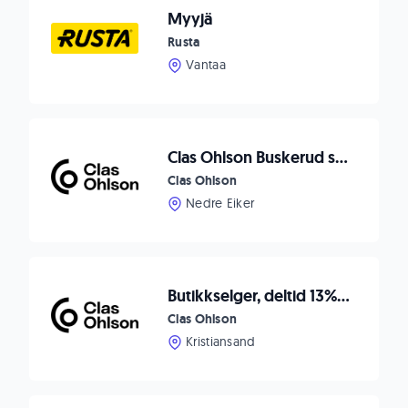
Myyjä
Rusta
Vantaa
Clas Ohlson Buskerud søker Butikkselger, sesongmedarbeider
Clas Ohlson
Nedre Eiker
Butikkselger, deltid 13% fast + ekstrahjelp julesesong
Clas Ohlson
Kristiansand