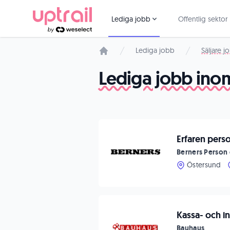
Lediga jobb
Offentlig sektor
Lediga jobb
Säljare j
Startsida
Lediga jobb inom
Erfaren perso
Berners Person 
Östersund
Kassa- och i
Bauhaus