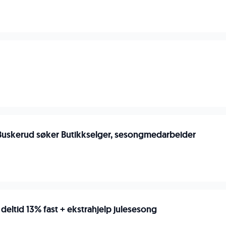
Buskerud søker Butikkselger, sesongmedarbeider
 deltid 13% fast + ekstrahjelp julesesong