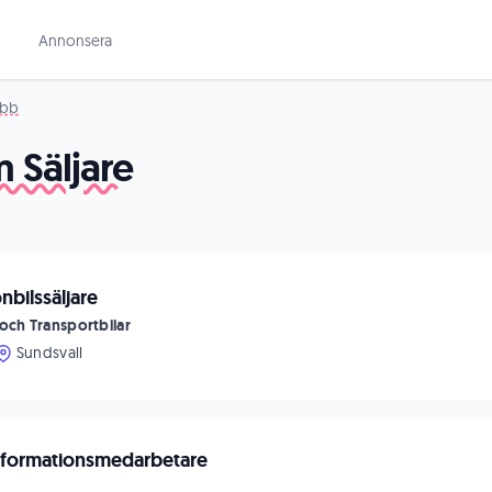
Annonsera
obb
 Säljare
nbilssäljare
och Transportbilar
Sundsvall
nformationsmedarbetare