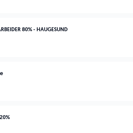
RBEIDER 80% - HAUGESUND
re
 20%