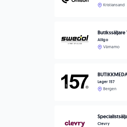
Kristiansand
Butikssäljar
Alligo
Värnamo
BUTIKKMEDA
Lager 157
Bergen
Specialistsäl
Clevry