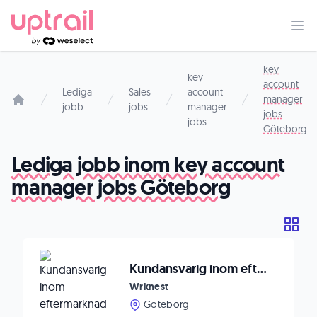
key
key
account
Lediga
Sales
account
manager
jobb
jobs
manager
Startsida
jobs
jobs
Göteborg
Lediga jobb inom key account
manager jobs Göteborg
Kundansvarig inom eftermarknad till internationellt teknikbolag
Wrknest
Göteborg