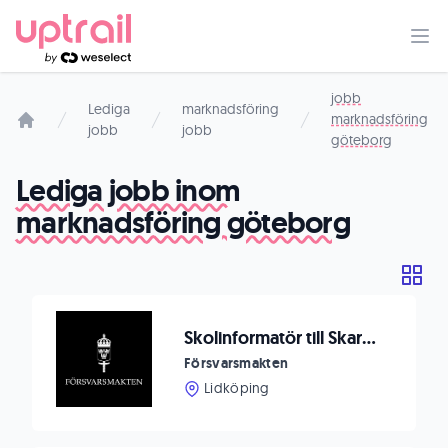
jobb
Lediga
marknadsföring
marknadsföring
jobb
jobb
Startsida
göteborg
Lediga jobb inom
marknadsföring göteborg
Skolinformatör till Skaraborgs flygflottilj F 7
Försvarsmakten
Lidköping