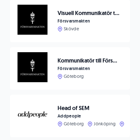
Visuell Kommunikatör till Träningsenheten, Markstridsskolan
Försvarsmakten
Skövde
Kommunikatör till Försvarsmedicincentrum
Försvarsmakten
Göteborg
Head of SEM
Addpeople
Göteborg
Jönköping
Stockh