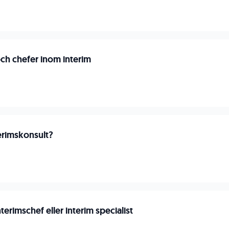
och chefer inom interim
terimskonsult?
erimschef eller interim specialist