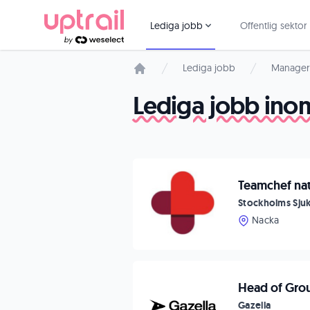
Lediga jobb
Offentlig sektor
Lediga jobb
Manager
Startsida
Lediga jobb ino
Teamchef nat
Stockholms Sj
Nacka
Head of Grou
Gazella