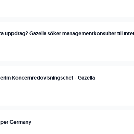
ta uppdrag? Gazella söker managementkonsulter till inte
terim Koncernredovisningschef - Gazella
oper Germany