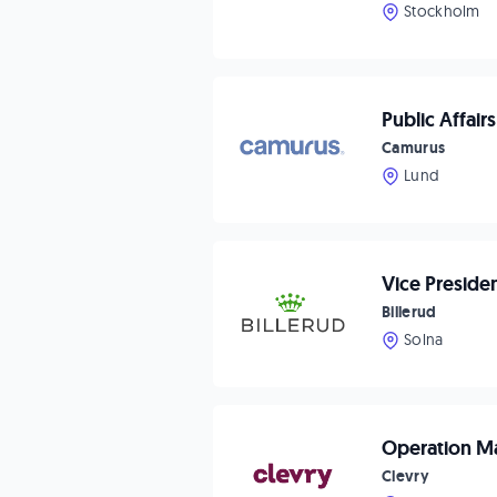
Stockholm
Public Affai
Camurus
Lund
Vice Preside
Billerud
Solna
Operation M
Clevry