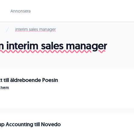
Annonsera
interim sales manager
m interim sales manager
t till äldreboende Poesin
ukhem
p Accounting till Novedo