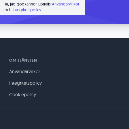
Ja, jag godkänner Uptrails
Användarvillkor
och
Integritetspolicy
OM TJÄNSTEN
Användarvillkor
Integritetspolicy
Cookiepolicy