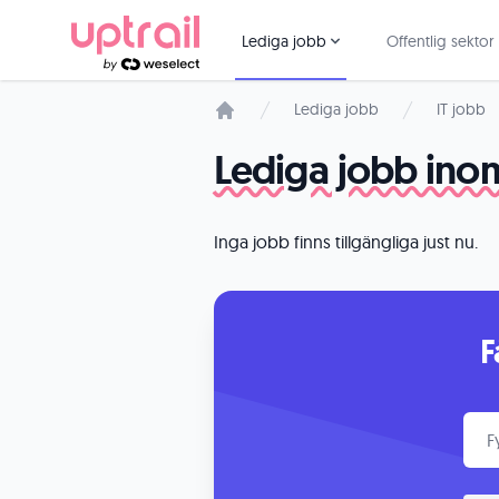
Lediga jobb
Offentlig sektor
Lediga jobb
IT jobb
Startsida
Lediga jobb inom
Inga jobb finns tillgängliga just nu.
F
Få e