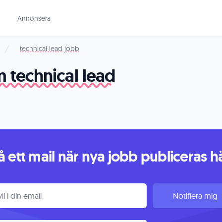
Annonsera
technical lead jobb
 technical lead
å ett mail när nya jobb publiceras h
tt mail när nya jobb publiceras här