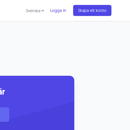
Logga in
Skapa ett konto
Svenska
är