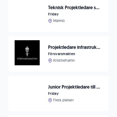
Teknisk Projektledare som vill utveckla framtidens automationslösningar
Friday
Malmö
Projektledare infrastruktur Kristinehamn
Försvarsmakten
Kristinehamn
Junior Projektledare till tekniktung produktion i Västerås
Friday
Flera platser