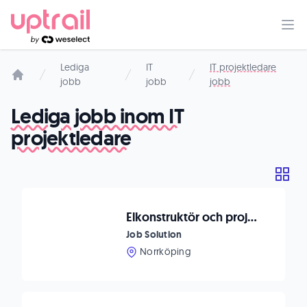
Lediga
IT
IT projektledare
jobb
jobb
jobb
Startsida
Lediga jobb inom IT
projektledare
Elkonstruktör och projektledare till Johsjö!
Job Solution
Norrköping