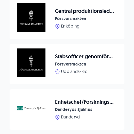
Central produktionsledning inom TVK Ledsyst behöver förstärkning
Försvarsmakten
Enköping
Stabsofficer genomförare till Swedint
Försvarsmakten
Upplands-Bro
Enhetschef/Forskningskoordinator till Hjärt-kärllaboratoriet, DS
Danderyds Sjukhus
Danderyd