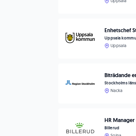
Uppsala
Enhetschef S
Uppsala komm
Uppsala
Biträdande e
Stockholms län
Nacka
HR Manager -
Billerud
Solna