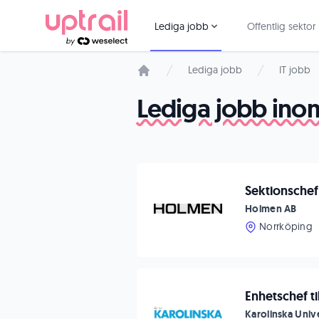
Lediga jobb
Offentlig sektor
Lediga jobb
IT jobb
Startsida
Lediga jobb inom
Sektionschef
Holmen AB
Norrköping
Enhetschef ti
Karolinska Univ