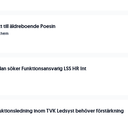
t till äldreboende Poesin
ukhem
lan söker Funktionsansvarig LSS HR Int
n
uktionsledning inom TVK Ledsyst behöver förstärkning
n