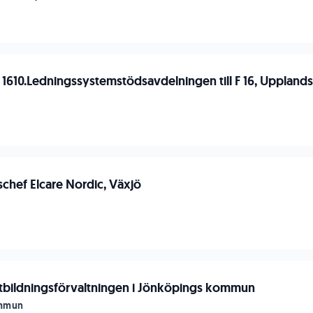
1610.Ledningssystemstödsavdelningen till F 16, Upplands f
n
chef Elcare Nordic, Växjö
 utbildningsförvaltningen i Jönköpings kommun
ommun