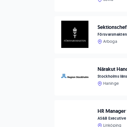
Sektionschef 
Försvarsmakte
Arboga
Närakut Han
Stockholms län
Haninge
HR Manager t
AS&B Executive
Linköping