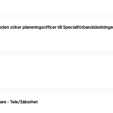
nden söker planeringsofficer till Specialförbandsledning
n
re - Tele/Säkerhet