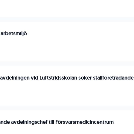
 arbetsmiljö
n
savdelningen vid Luftstridsskolan söker ställföreträdand
n
dande avdelningschef till Försvarsmedicincentrum
n