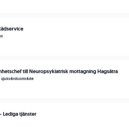
tädservice
un
nhetschef till Neuropsykiatrisk mottagning Hagsätra
s sjukvårdsområde
 Lediga tjänster