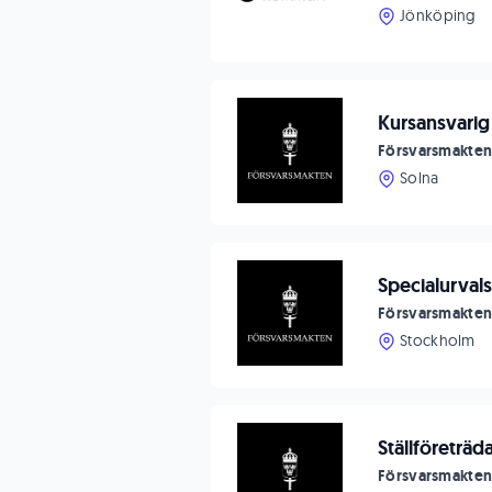
Jönköping
Kursansvarig
Försvarsmakte
Solna
Specialurval
Försvarsmakte
Stockholm
Ställföreträ
Försvarsmakte