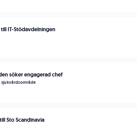
till IT-Stödavdelningen
n
den söker engagerad chef
s sjukvårdsområde
ill Sto Scandinavia