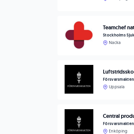
Teamchef nat
Stockholms Sj
Nacka
Luftstridssko
Försvarsmakte
Uppsala
Central prod
Försvarsmakte
Enköping