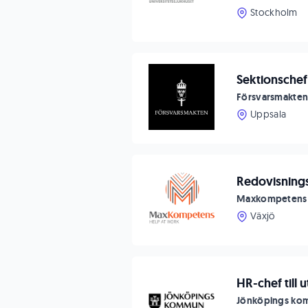
Stockholm
Sektionschef 
Försvarsmakte
Uppsala
Redovisnings
Maxkompetens
Växjö
HR-chef till
Jönköpings k