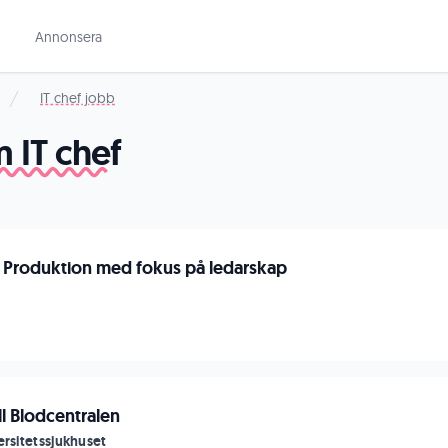
Annonsera
IT chef jobb
 IT chef
 Produktion med fokus på ledarskap
ll Blodcentralen
ersitetssjukhuset