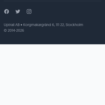
Facebook
Twitter
Instagram
Uptrail AB • Korgmakargränd 6, 111 22, Stockholm
© 2014-2026