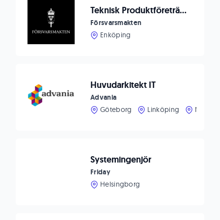
Teknisk Produktföreträdare till Logistik IT
Försvarsmakten
Enköping
Huvudarkitekt IT
Advania
Göteborg
Linköping
Norrkö
Systemingenjör
Friday
Helsingborg