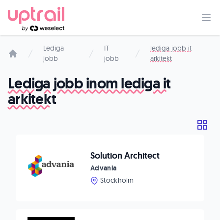
Lediga
IT
lediga jobb it
jobb
jobb
arkitekt
Startsida
Lediga jobb inom lediga it
arkitekt
Solution Architect
Advania
Stockholm