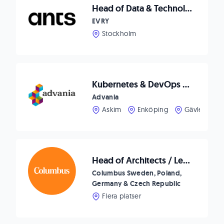
Head of Data & Technology to Public Property Invest
EVRY
Stockholm
Kubernetes & DevOps Architect
Advania
Askim
Enköping
Gävle
G
Head of Architects / Lead Solution Architect – Dynamics 365
Columbus Sweden, Poland,
Germany & Czech Republic
Flera platser