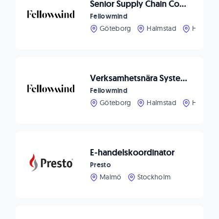
Senior Supply Chain Consultant – D365 F&SCM /Annata A365
Fellowmind
Göteborg
Halmstad
Helsing
Verksamhetsnära Systemutvecklare Dynamics 365 F&SCM
Fellowmind
Göteborg
Halmstad
Helsing
E-handelskoordinator
Presto
Malmö
Stockholm