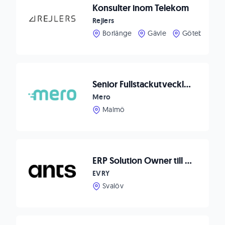
Konsulter inom Telekom
Rejlers
Borlänge
Gävle
Göteborg
Senior Fullstackutvecklare till Alfa eCare
Mero
Malmö
ERP Solution Owner till Vidinge Grönt
EVRY
Svalöv