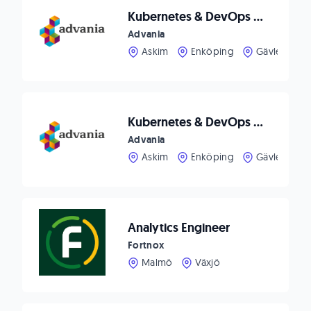
Kubernetes & DevOps Architect
Advania
Askim
Enköping
Gävle
G
Kubernetes & DevOps Engineer
Advania
Askim
Enköping
Gävle
G
Analytics Engineer
Fortnox
Malmö
Växjö