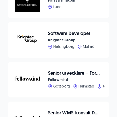
Försvarsmakten
Lund
Software Developer
Knightec Group
Helsingborg
Malmö
Senior utvecklare – Forma framtidens CRM-upplevelser hos Fellowmind
Fellowmind
Göteborg
Halmstad
Jönköpi
Senior WMS-konsult Dynamics 365 F&SCM