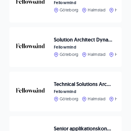
Fellowmind
Göteborg
Halmstad
Helsing
Solution Architect Dynamics 365 F&SCM
Fellowmind
Göteborg
Halmstad
Helsing
Technical Solutions Architect Dynamics 365 F&SCM
Fellowmind
Göteborg
Halmstad
Helsing
Senior applikationskonsult D365 CE till Fellowmind