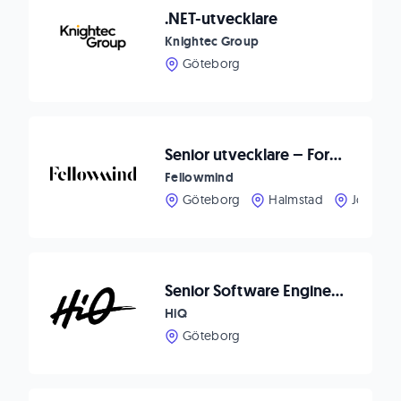
.NET-utvecklare
Knightec Group
Göteborg
Senior utvecklare – Forma framtidens CRM-upplevelser hos Fellowmind
Fellowmind
Göteborg
Halmstad
Jönköpi
Senior Software Engineer C#/.NET
HiQ
Göteborg