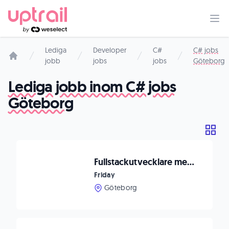
Lediga
Developer
C#
C# jobs
jobb
jobs
jobs
Göteborg
Startsida
Lediga jobb inom C# jobs
Göteborg
Fullstackutvecklare med backend-fokus till IT-bolag
Friday
Göteborg