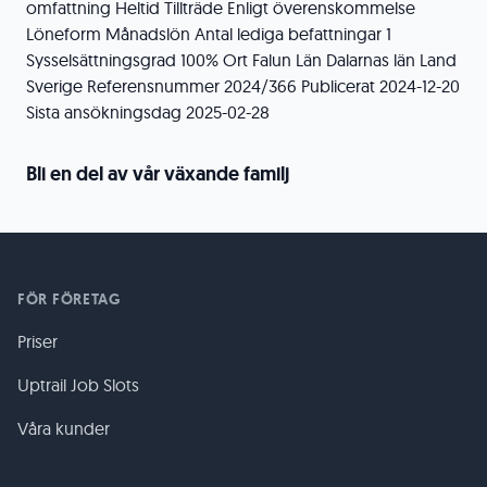
omfattning Heltid Tillträde Enligt överenskommelse
Löneform Månadslön Antal lediga befattningar 1
Sysselsättningsgrad 100% Ort Falun Län Dalarnas län Land
Sverige Referensnummer 2024/366 Publicerat 2024-12-20
Sista ansökningsdag 2025-02-28
Bli en del av vår växande familj
FÖR FÖRETAG
Priser
Uptrail Job Slots
Våra kunder