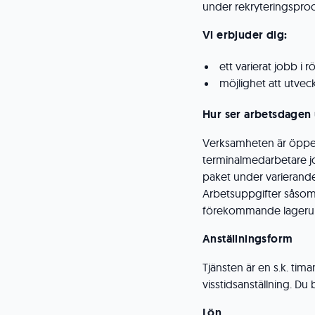
under rekryteringspro
Vi erbjuder dig:
ett varierat jobb i 
möjlighet att utveck
Hur ser arbetsdagen 
Verksamheten är öppen
terminalmedarbetare j
paket under varierande
Arbetsuppgifter såsom 
förekommande lagerupp
Anställningsfor
m
Tjänsten är en s.k. tim
visstidsanställning. Du
Lön