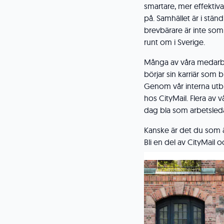
smartare, mer effektiva
på. Samhället är i stä
brevbärare är inte som f
runt om i Sverige.
Många av våra medarbet
börjar sin karriär som
Genom vår interna utb
hos CityMail. Flera av
dag bla som arbetsleda
Kanske är det du som ä
Bli en del av CityMail 