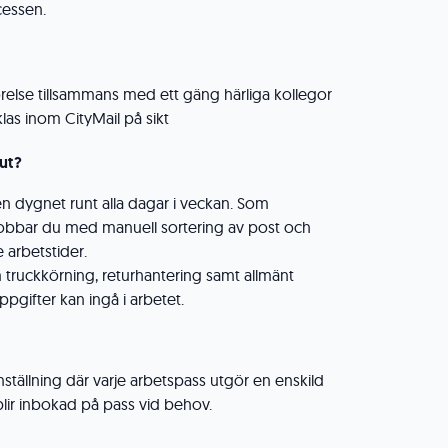
cessen.
rörelse tillsammans med ett gäng härliga kollegor
las inom CityMail på sikt
ut?
 dygnet runt alla dagar i veckan. Som
obbar du med manuell sortering av post och
 arbetstider.
truckkörning, returhantering samt allmänt
gifter kan ingå i arbetet.
anställning där varje arbetspass utgör en enskild
 blir inbokad på pass vid behov.