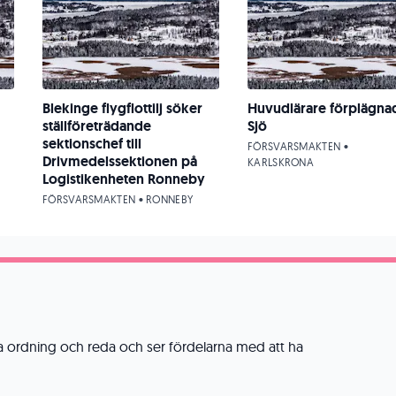
Blekinge flygflottilj söker
Huvudlärare förplägna
ställföreträdande
Sjö
sektionschef till
FÖRSVARSMAKTEN •
Drivmedelssektionen på
KARLSKRONA
Logistikenheten Ronneby
FÖRSVARSMAKTEN • RONNEBY
a ordning och reda och ser fördelarna med att ha