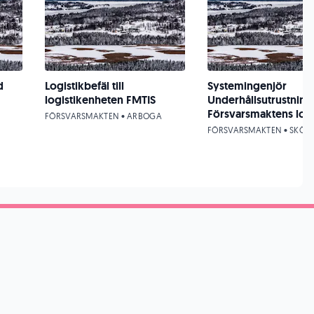
d
Logistikbefäl till
Systemingenjör
logistikenheten FMTIS
Underhållsutrustning t
Försvarsmaktens logi
FÖRSVARSMAKTEN • ARBOGA
FÖRSVARSMAKTEN • SKÖV