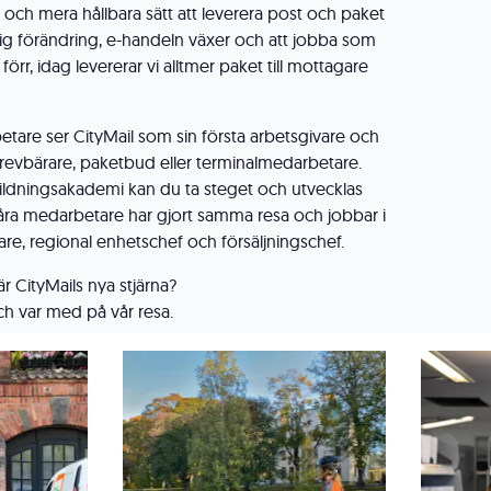
 och mera hållbara sätt att leverera post och paket
ndig förändring, e-handeln växer och att jobba som
örr, idag levererar vi alltmer paket till mottagare
are ser CityMail som sin första arbetsgivare och
 brevbärare, paketbud eller terminalmedarbetare.
ildningsakademi kan du ta steget och utvecklas
 våra medarbetare har gjort samma resa och jobbar i
re, regional enhetschef och försäljningschef.
r CityMails nya stjärna?
och var med på vår resa.