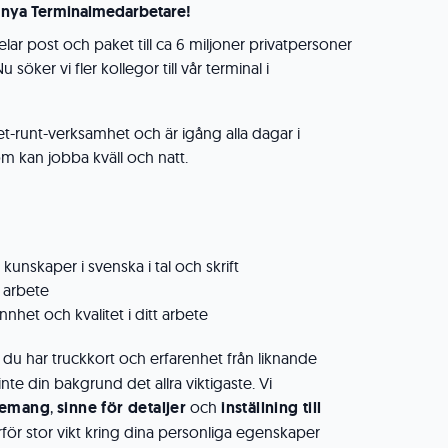
r nya Terminalmedarbetare!
elar post och paket till ca 6 miljoner privatpersoner
 söker vi fler kollegor till vår terminal i
t-runt-verksamhet och är igång alla dagar i
om kan jobba kväll och natt.
unskaper i svenska i tal och skrift
t arbete
nhet och kvalitet i ditt arbete
du har truckkort och erfarenhet från liknande
nte din bakgrund det allra viktigaste. Vi
emang
,
sinne för detaljer
och
inställning till
för stor vikt kring dina personliga egenskaper