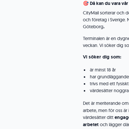
🎯 Då kan du vara vå
CityMail sorterar och d
och företag i Sverige. Nu
Göteborg
.
Terminalen är en dygne
veckan. Vi söker dig s
Vi söker dig som:
är minst 18 år
har grundläggande k
trivs med ett fysisk
värdesätter noggran
Det är meriterande om 
arbete, men för oss är i
värdesätter ditt
engag
arbetet
och lägger där