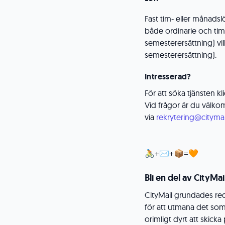
Fast tim- eller månadslö
både ordinarie och tima
semesterersättning) vil
semesterersättning).
Intresserad?
För att söka tjänsten k
Vid frågor är du välko
via
rekrytering@citymai
🚴+✉+📦=🧡
Bli en del av CityMai
CityMail grundades red
för att utmana det so
orimligt dyrt att skicka