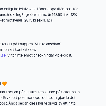
n enligt kollektivavtal. Lönetrappa tillämpas, för
nställda. Ingångslön/timme är 143,53 (inkl. 12%
ket motsvarar 128,15 kr (exkl. 12%
lickar du på knappen "Skicka ansökan".
mmen att kontakta oss
l.se
. Vi tar inte emot ansökningar via e-post.
l 🧡
an i början på 90-talet i en källare på Östermalm
m då var ett postmonopol och som gjorde det
 post. Ända sedan dess har vi drivits av att hitta