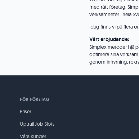
med rätt företag. Simpl
verksamheter i hela Sv
Idag finns vi på flera o
Vårt erbjudande:
Simplex metoder hjälper
optimera sina verksam
genom inhyrning, rekry
FÖR FÖRETAG
Priser
Uptrail Job Slots
Våra kunder