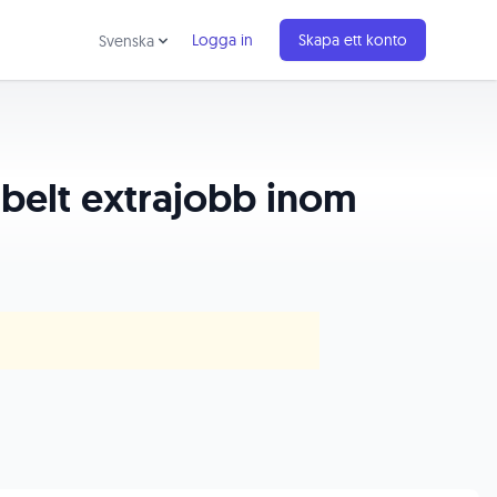
Logga in
Skapa ett konto
Svenska
xibelt extrajobb inom