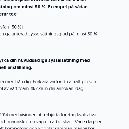
ättning om minst 50 %. Exempel på sådan
erar tex:
vfart (50 %)
n garanterad sysselsättningsgrad på minst 50 %
yrka din huvudsakliga sysselsättning med
ell anställning.
ra mer ifrån dig. Förklara varför du är rätt person
el av vårt team. Skicka in din ansökan idag!
014 med visionen att erbjuda företag kvalitativa
h människor en väg ut i arbetslivet. Varje dag ser
ttar rätt kompetens och kopplar samman människor