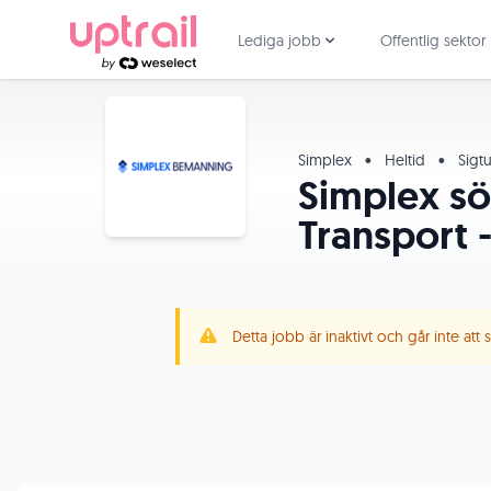
Lediga jobb
Offentlig sektor
Simplex
•
Heltid
•
Sigt
Simplex sök
Transport 
Detta jobb är inaktivt och går inte att