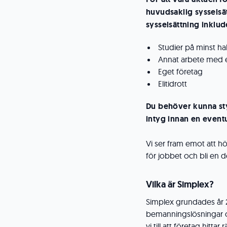
huvudsaklig syssels
sysselsättning inklud
Studier på minst hal
Annat arbete med e
Eget företag
Elitidrott
Du behöver kunna st
intyg innan en eventu
Vi ser fram emot att hö
för jobbet och bli en d
Vilka är Simplex?
Simplex grundades år 2
bemanningslösningar oc
vi till att företag hi