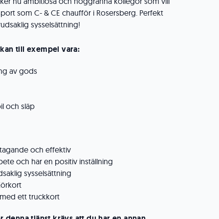
er nu ambitiösa och noggranna kollegor som vill
port som C- & CE chaufför i Rosersberg. Perfekt
dsaklig sysselsättning!
kan till exempel vara:
ing av gods
l och släp
stagande och effektiv
bete och har en positiv inställning
saklig sysselsättning
Körkort
 med ett truckkort
för denna tjänst krävs att du har en annan