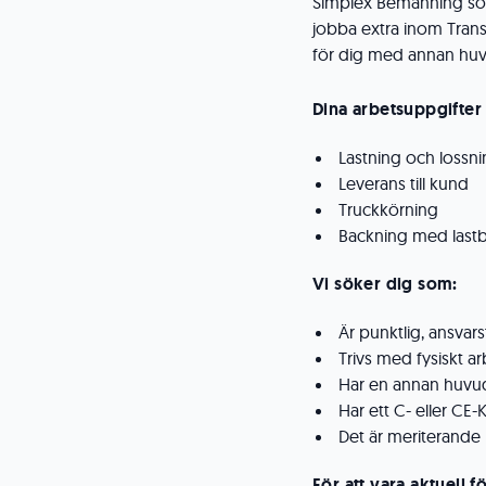
Simplex Bemanning sök
jobba extra inom Trans
för dig med annan huvu
Dina arbetsuppgifter 
Lastning och lossn
Leverans till kund
Truckkörning
Backning med lastbi
Vi söker dig som:
Är punktlig, ansvar
Trivs med fysiskt ar
Har en annan huvud
Har ett C- eller CE-
Det är meriterande
För att vara aktuell 