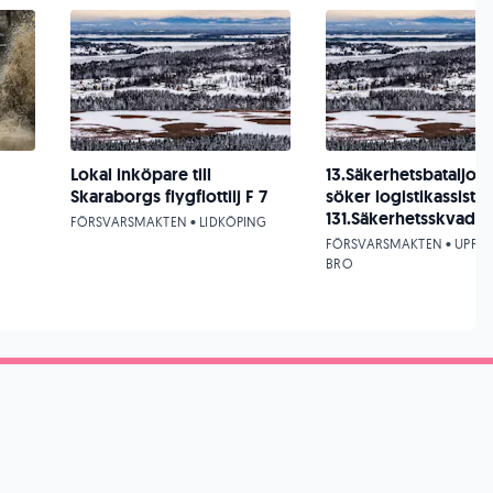
Lokal inköpare till
13.Säkerhetsbataljon
Skaraborgs flygflottilj F 7
söker logistikassistent
131.Säkerhetsskvadr
FÖRSVARSMAKTEN • LIDKÖPING
FÖRSVARSMAKTEN • UPPLA
BRO