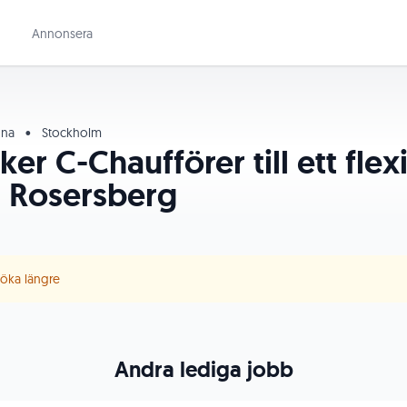
Annonsera
una
•
Stockholm
er C-Chaufförer till ett fle
- Rosersberg
 söka längre
Andra lediga jobb