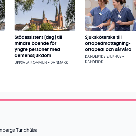
Stödassistent (dag) till
Sjuksköterska till
mindre boende för
ortopedmottagning-
yngre personer med
ortopedi och sårvård
demenssjukdom
DANDERYDS SJUKHUS •
DANDERYD
UPPSALA KOMMUN • DANMARK
kenbergs Tandhälsa