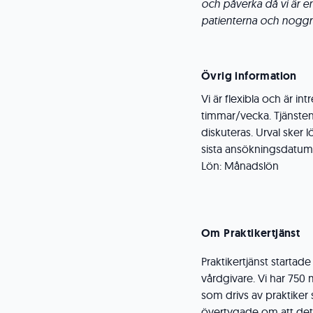
och påverka då vi är en 
patienterna och nogg
Övrig information
Vi är flexibla och är i
timmar/vecka. Tjänsten 
diskuteras. Urval sker 
sista ansökningsdatum
Lön: Månadslön
Om Praktikertjänst
Praktikertjänst startad
vårdgivare. Vi har 750 m
som drivs av praktiker 
övertygade om att det