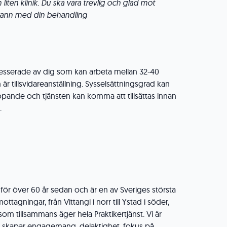
liten klinik. Du ska vara trevlig och glad mot
rann med din behandling
ntresserade av dig som kan arbeta mellan 32-40
är tillsvidareanställning. Sysselsättningsgrad kan
löpande och tjänsten kan komma att tillsättas innan
.
e för över 60 år sedan och är en av Sveriges största
ottagningar, från Vittangi i norr till Ystad i söder,
som tillsammans äger hela Praktikertjänst. Vi är
 skapar engagemang, delaktighet, fokus på