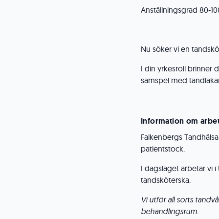
Anställningsgrad 80-1
Nu söker vi en tandsköt
I din yrkesroll brinner d
samspel med tandläkar
Information om arbe
Falkenbergs Tandhälsa ä
patientstock.
I dagsläget arbetar vi
tandsköterska.
Vi utför all sorts tandv
behandlingsrum.