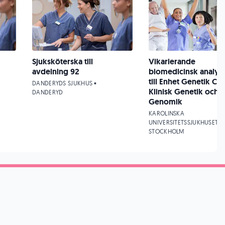
Sjuksköterska till
Vikarierande
avdelning 92
biomedicinsk analyti
till Enhet Genetik Cell
DANDERYDS SJUKHUS •
Klinisk Genetik och
DANDERYD
Genomik
KAROLINSKA
UNIVERSITETSSJUKHUSET •
STOCKHOLM