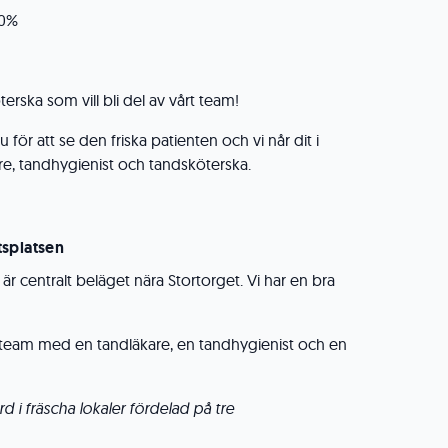
00%
erska som vill bli del av vårt team!
u för att se den friska patienten och vi når dit i
e, tandhygienist och tandsköterska.
tsplatsen
r centralt beläget nära Stortorget. Vi har en bra
 i team med en tandläkare, en tandhygienist och en
ård i fräscha lokaler fördelad på tre