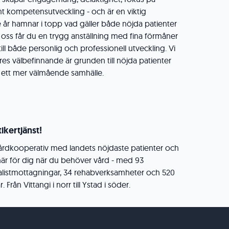
amt kompetensutveckling - och är en viktig
rje år hamnar i topp vad gäller både nöjda patienter
ss får du en trygg anställning med fina förmåner
ll både personlig och professionell utveckling. Vi
res välbefinnande är grunden till nöjda patienter
, ett mer välmående samhälle.
ikertjänst!
 vårdkooperativ med landets nöjdaste patienter och
här för dig när du behöver vård - med 93
ialistmottagningar, 34 rehabverksamheter och 520
rån Vittangi i norr till Ystad i söder.