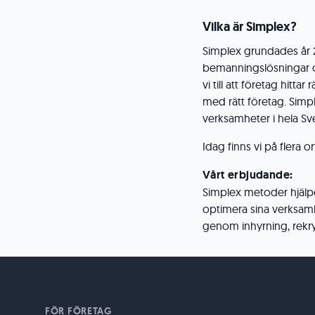
Vilka är Simplex?
Simplex grundades år 2
bemanningslösningar oc
vi till att företag hi
med rätt företag. Simpl
verksamheter i hela Sv
Idag finns vi på flera o
Vårt erbjudande:
Simplex metoder hjälper
optimera sina verksam
genom inhyrning, rekry
FÖR FÖRETAG