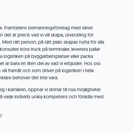
lex. Framtidens bemanningsföretag med siktet
ör det är precis vad vi vill skapa, utveckling för
Med rätt person, på rätt plats skapas nytta för alla
 konsulter köra truck på terminaler, leverera pallar
 logistiken på byggarbetsplatser eller packa
t är bara en liten del av vad vi erbjuder. Hos oss
ill framåt och som driver på logistiken i hela
enklare behöver det inte vara.
g i karriären, öppnar vi dörrar till nya möjligheter.
a på varje individs unika kompetens och förädla med
!