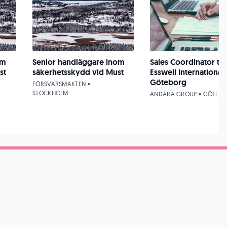
om
Senior handläggare inom
Sales Coordinator till
st
säkerhetsskydd vid Must
Esswell International 
Göteborg
FÖRSVARSMAKTEN •
STOCKHOLM
ANDARA GROUP • GÖTEB