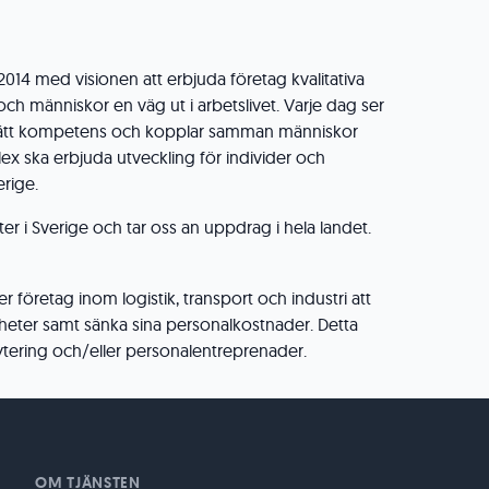
014 med visionen att erbjuda företag kvalitativa
h människor en väg ut i arbetslivet. Varje dag ser
ttar rätt kompetens och kopplar samman människor
ex ska erbjuda utveckling för individer och
erige.
rter i Sverige och tar oss an uppdrag i hela landet.
 företag inom logistik, transport och industri att
heter samt sänka sina personalkostnader. Detta
tering och/eller personalentreprenader.
OM TJÄNSTEN