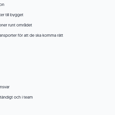
zon
ter till bygget
rsoner runt området
nsporter för att de ska komma rätt
ansvar
ständigt och i team