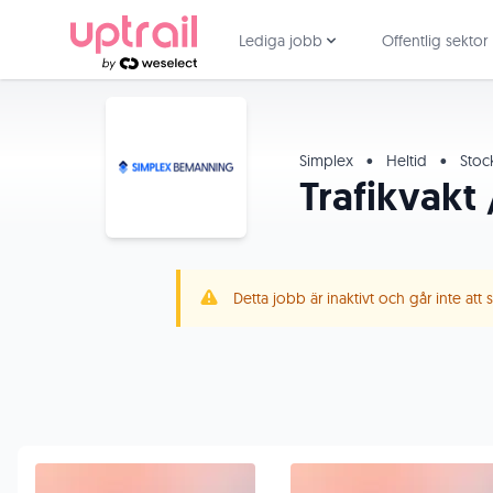
Lediga jobb
Offentlig sektor
Simplex
•
Heltid
•
Stoc
Trafikvakt
Detta jobb är inaktivt och går inte att