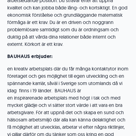
arbetsledande position. Du strävar efter att uppnå
kvalitet och kan jobba både lång- och kortsiktigt. En god
ekonomisk förståelse och grundläggande matematisk
förmåga är ett krav. Du är en driven och noggrann
problemlösare samtidigt som du är ordningsam och
duktig på att vårda dina relationer både internt och
externt. Körkort är ett krav.
BAUHAUS erbjuder:
en kreativ arbetsplats där du får många kontaktytor inom
företaget och ges möjlighet till egen utveckling och en
spännande karriär, såväl i Sverige som utomlands då vi
idag finns i 19 länder. BAUHAUS är
en inspirarenade arbetsplats med högt i tak och med
mycket glädje och vi sätter stort värde i att vara en bra
arbetsgivare. För att uppnå det och skapa en sund och
hälsosam arbetsmiljö där alla kan känna delaktighet och
få möjlighet att utvecklas, arbetar vi efter några riktlinjer,
vi gillar därför om du tänker som oss kring en god