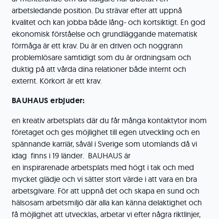
arbetsledande position. Du strävar efter att uppnå
kvalitet och kan jobba både lång- och kortsiktigt. En god
ekonomisk förståelse och grundläggande matematisk
förmåga är ett krav. Du är en driven och noggrann
problemlösare samtidigt som du är ordningsam och
duktig på att vårda dina relationer både internt och
externt. Körkort är ett krav.
BAUHAUS erbjuder:
en kreativ arbetsplats där du får många kontaktytor inom
företaget och ges möjlighet till egen utveckling och en
spännande karriär, såväl i Sverige som utomlands då vi
idag finns i 19 länder. BAUHAUS är
en inspirarenade arbetsplats med högt i tak och med
mycket glädje och vi sätter stort värde i att vara en bra
arbetsgivare. För att uppnå det och skapa en sund och
hälsosam arbetsmiljö där alla kan känna delaktighet och
få möjlighet att utvecklas, arbetar vi efter några riktlinjer,